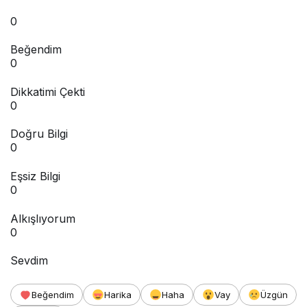
0
Beğendim
0
Dikkatimi Çekti
0
Doğru Bilgi
0
Eşsiz Bilgi
0
Alkışlıyorum
0
Sevdim
Beğendim
Harika
Haha
Vay
Üzgün