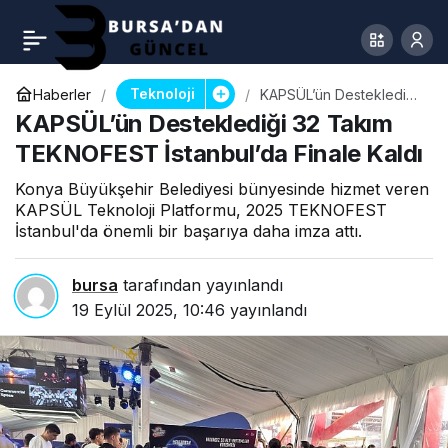
Teknoloji
Haberler
KAPSÜL’ün Desteklediği
32 Takım TEKNOFEST
KAPSÜL’ün Desteklediği 32 Takım
İstanbul’da Finale Kaldı
TEKNOFEST İstanbul’da Finale Kaldı
Konya Büyükşehir Belediyesi bünyesinde hizmet veren
KAPSÜL Teknoloji Platformu, 2025 TEKNOFEST
İstanbul'da önemli bir başarıya daha imza attı.
bursa
tarafından yayınlandı
19 Eylül 2025, 10:46
yayınlandı