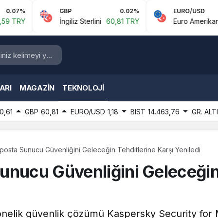
GBP
0.02%
EURO/USD
İngiliz Sterlini
60,81 TRY
Euro Amerikan Doları
1,1
ARI
MAGAZIN
TEKNOLOJI
0,61
GBP
60,81
EURO/USD
1,18
BIST
14.463,76
GR. ALT
posta Sunucu Güvenliğini Geleceğin Tehditlerine Karşı Yeniledi
unucu Güvenliğini Geleceğin 
nelik güvenlik çözümü Kaspersky Security for M