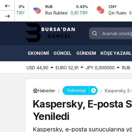
%
RUB
0.43%
CNY
0.07%
Y
Rus Rublesi
0,61 TRY
Çin Yuanı
6,59 TRY
EKONOMI
GÜNCEL
GÜNDEM
KÖŞE YAZARL
USD
44,90
EURO
52,91
JPY
0,000000
RUB
Teknoloji
Haberler
Kaspersky, E-
Kaspersky, E-posta S
Yeniledi
Kaspersky, e-posta sunucularına yö