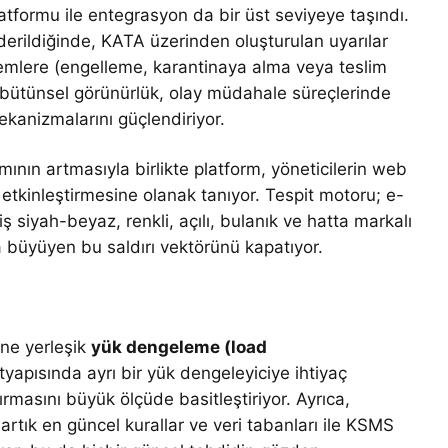
atformu ile entegrasyon da bir üst seviyeye taşındı.
erildiğinde, KATA üzerinden oluşturulan uyarılar
lemlere (engelleme, karantinaya alma veya teslim
. Bu bütünsel görünürlük, olay müdahale süreçlerinde
ekanizmalarını güçlendiriyor.
nın artmasıyla birlikte platform, yöneticilerin web
tkinleştirmesine olanak tanıyor. Tespit motoru; e-
ş siyah-beyaz, renkli, açılı, bulanık ve hatta markalı
a büyüyen bu saldırı vektörünü kapatıyor.
ne yerleşik
yük dengeleme (load
tyapısında ayrı bir yük dengeleyiciye ihtiyaç
masını büyük ölçüde basitleştiriyor. Ayrıca,
artık en güncel kurallar ve veri tabanları ile KSMS