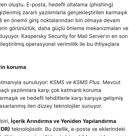
den oluştu. E-posta, hedefli oltalama (phishing)
zlenmiş zararlı yazılımlarla gerçekleştirilen karmaşık
âlâ en önemli giriş noktalarından biri olmaya devam
derin görünürlük, daha güçlü önleme mekanizmaları ve
duyuyor. Kaspersky Security for Mail Server’ın en son
leştirilmiş operasyonel verimlilik ile bu ihtiyaçlara
rin koruma
katmanıyla sunuluyor:
KSMS ve KSMS Plus
. Mevcut
lı yazılımlara karşı çok katmanlı koruma
aşık ve hedefli tehditlerle karşı karşıya gelişmiş
asarlanmış ileri düzey teknolojiler sunuyor.
biri,
İçerik Arındırma ve Yeniden Yapılandırma
CDR)
teknolojisidir. Bu özellik, e-posta ve eklerindeki