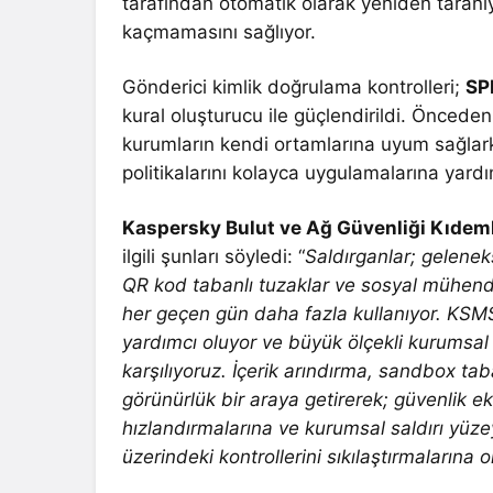
tarafından otomatik olarak yeniden taranı
kaçmamasını sağlıyor.
Gönderici kimlik doğrulama kontrolleri;
SP
kural oluşturucu ile güçlendirildi. Öncede
kurumların kendi ortamlarına uyum sağla
politikalarını kolayca uygulamalarına yardı
Kaspersky Bulut ve Ağ Güvenliği Kıde
ilgili şunları söyledi: “
Saldırganlar; geleneks
QR kod tabanlı tuzaklar ve sosyal mühendisli
her geçen gün daha fazla kullanıyor. KSMS 
yardımcı oluyor ve büyük ölçekli kurumsal ş
karşılıyoruz. İçerik arındırma, sandbox tab
görünürlük bir araya getirerek; güvenlik ek
hızlandırmalarına ve kurumsal saldırı yüz
üzerindeki kontrollerini sıkılaştırmalarına 