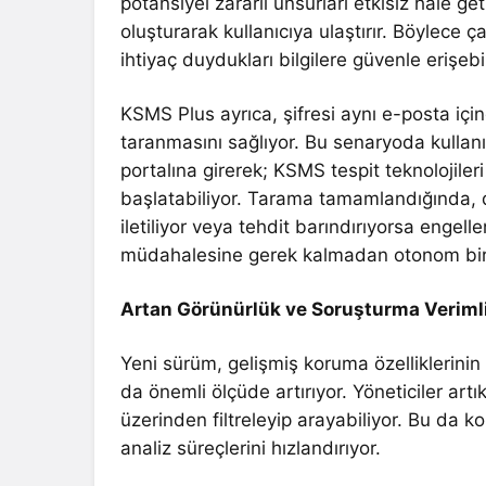
potansiyel zararlı unsurları etkisiz hale ge
oluşturarak kullanıcıya ulaştırır. Böylece ç
ihtiyaç duydukları bilgilere güvenle erişebil
KSMS Plus ayrıca, şifresi aynı e-posta içi
taranmasını sağlıyor. Bu senaryoda kullanı
portalına girerek; KSMS tespit teknolojiler
başlatabiliyor. Tarama tamamlandığında, d
iletiliyor veya tehdit barındırıyorsa engel
müdahalesine gerek kalmadan otonom bir şe
Artan Görünürlük ve Soruşturma Verimli
Yeni sürüm, gelişmiş koruma özelliklerinin y
da önemli ölçüde artırıyor. Yöneticiler ar
üzerinden filtreleyip arayabiliyor. Bu da ko
analiz süreçlerini hızlandırıyor.