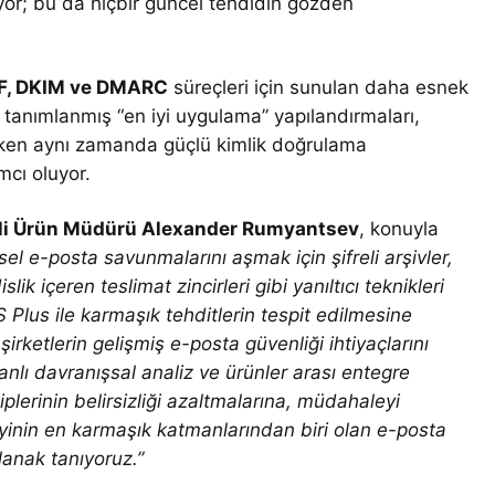
yor; bu da hiçbir güncel tehdidin gözden
F, DKIM ve DMARC
süreçleri için sunulan daha esnek
n tanımlanmış “en iyi uygulama” yapılandırmaları,
rken aynı zamanda güçlü kimlik doğrulama
mcı oluyor.
mli Ürün Müdürü Alexander Rumyantsev
, konuyla
el e-posta savunmalarını aşmak için şifreli arşivler,
k içeren teslimat zincirleri gibi yanıltıcı teknikleri
Plus ile karmaşık tehditlerin tespit edilmesine
irketlerin gelişmiş e-posta güvenliği ihtiyaçlarını
anlı davranışsal analiz ve ürünler arası entegre
iplerinin belirsizliği azaltmalarına, müdahaleyi
eyinin en karmaşık katmanlarından biri olan e-posta
olanak tanıyoruz.”