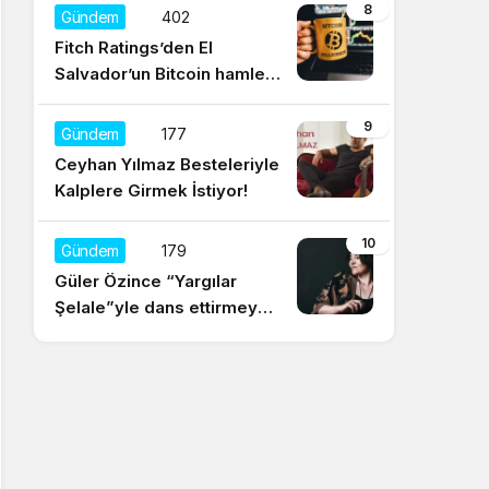
düşünüyorum
8
Gündem
402
Fitch Ratings’den El
Salvador’un Bitcoin hamlesi
için olumsuz yorum
9
Gündem
177
Ceyhan Yılmaz Besteleriyle
Kalplere Girmek İstiyor!
10
Gündem
179
Güler Özince “Yargılar
Şelale”yle dans ettirmeye
hazır