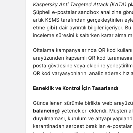
Kaspersky Anti Targeted Attack (KATA)
pl
Şüpheli e-postalar sandbox analizine gönd
artık KSMS tarafından gerçekleştirilen ey
etme gibi) dair ayrıntılı bilgiler içeriyor
inceleme süresini kısaltırken karar alma m
Oltalama kampanyalarında QR kod kullanımı
arayüzünden kapsamlı QR kod taramasını e
posta gövdesine veya eklerine yerleştirilmi
QR kod varyasyonlarını analiz ederek hızl
Esneklik ve Kontrol İçin Tasarlandı
Güncellenen sürümle birlikte web arayüzü
balancing)
yetenekleri eklendi. Müşteri al
duyulmaması, kurulum ve altyapı yapılandır
karantinadan serbest bırakılan e-postalar 