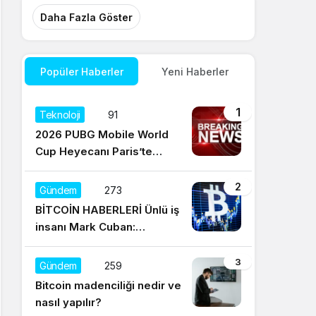
Daha Fazla Göster
Popüler Haberler
Yeni Haberler
1
Teknoloji
91
2026 PUBG Mobile World
Cup Heyecanı Paris’te
Başlıyor
2
Gündem
273
BİTCOİN HABERLERİ Ünlü iş
insanı Mark Cuban:
Satışların yüzde 95’i
Dogecoin ile
3
Gündem
259
Bitcoin madenciliği nedir ve
nasıl yapılır?