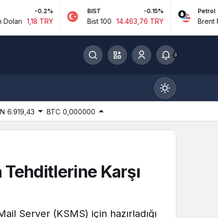
-0.2%
BIST
-0.15%
Petrol
8 TRY
Bist 100
14.463,76 TRY
Brent Petrol
94,
0
IN
6.919,43
BTC
0,000000
Gündüz Modu
Tehditlerine Karşı
Gündüz modunu seçin.
Gece Modu
ail Server (KSMS) için hazırladığı
Gece modunu seçin.