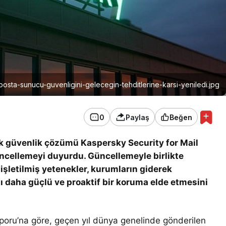
osta-sunucu-guvenligini-gelecegin-tehditlerine-karsi-yeniledi.jpg
0
Paylaş
Beğen
k güvenlik çözümü Kaspersky Security for Mail
üncellemeyi duyurdu. Güncellemeyle birlikte
işletilmiş yetenekler, kurumların giderek
ı daha güçlü ve proaktif bir koruma elde etmesini
oru’na göre, geçen yıl dünya genelinde gönderilen