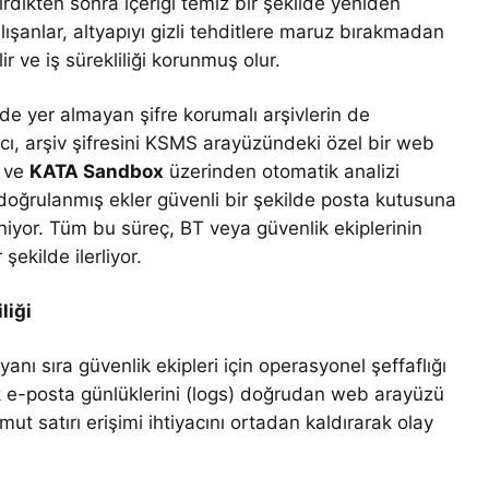
tirdikten sonra içeriği temiz bir şekilde yeniden
alışanlar, altyapıyı gizli tehditlere maruz bırakmadan
ir ve iş sürekliliği korunmuş olur.
nde yer almayan şifre korumalı arşivlerin de
cı, arşiv şifresini KSMS arayüzündeki özel bir web
i ve
KATA Sandbox
üzerinden otomatik analizi
oğrulanmış ekler güvenli bir şekilde posta kutusuna
leniyor. Tüm bu süreç, BT veya güvenlik ekiplerinin
kilde ilerliyor.
liği
anı sıra güvenlik ekipleri için operasyonel şeffaflığı
tık e-posta günlüklerini (logs) doğrudan web arayüzü
mut satırı erişimi ihtiyacını ortadan kaldırarak olay