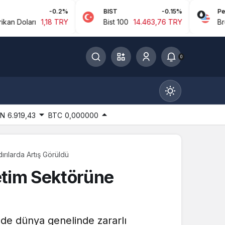
-0.2%
BIST
-0.15%
Petrol
ı
1,18 TRY
Bist 100
14.463,76 TRY
Brent Petrol
0
IN
6.919,43
BTC
0,000000
rılarda Artış Görüldü
Gündüz Modu
etim Sektörüne
Gündüz modunu seçin.
Gece Modu
de dünya genelinde zararlı
Gece modunu seçin.