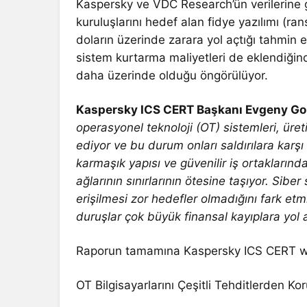
Kaspersky ve VDC Research’ün verilerine gö
kuruluşlarını hedef alan fidye yazılımı (ra
doların üzerinde zarara yol açtığı tahmin edi
sistem kurtarma maliyetleri de eklendiğinde
daha üzerinde olduğu öngörülüyor.
Kaspersky ICS CERT Başkanı Evgeny Gonc
operasyonel teknoloji (OT) sistemleri, üre
ediyor ve bu durum onları saldırılara karşı
karmaşık yapısı ve güvenilir iş ortaklarınd
ağlarının sınırlarının ötesine taşıyor. Siber
erişilmesi zor hedefler olmadığını fark e
duruşlar çok büyük finansal kayıplara yol a
Raporun tamamına Kaspersky ICS CERT web
OT Bilgisayarlarını Çeşitli Tehditlerden K