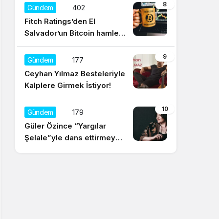
düşünüyorum
8
Gündem
402
Fitch Ratings’den El
Salvador’un Bitcoin hamlesi
için olumsuz yorum
9
Gündem
177
Ceyhan Yılmaz Besteleriyle
Kalplere Girmek İstiyor!
10
Gündem
179
Güler Özince “Yargılar
Şelale”yle dans ettirmeye
hazır