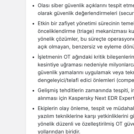
Olası siber güvenlik açıklarını tespit e
olarak güvenlik değerlendirmeleri (secur
Etkin bir zafiyet yönetimi sürecinin teme
önceliklendirme (triage) mekanizması k
yönelik çözümler, bu süreçte operasyone
açık olmayan, benzersiz ve eyleme dönüşt
İşletmenin OT ağındaki kritik bileşenler
kesintiye uğraması nedeniyle milyonlarca
güvenlik yamalarını uygulamak veya tek
dengeleyici/telafi edici önlemleri (com
Gelişmiş tehditlerin zamanında tespiti, in
alınması için Kaspersky Next EDR Expert
Ekiplerin olay önleme, tespit ve müdahale
yazılım tekniklerine karşı yetkinliklerini
yönelik düzenli ve özelleştirilmiş OT güv
yollarından biridir.