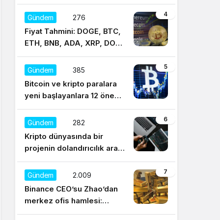
4
Gündem
276
Fiyat Tahmini: DOGE, BTC,
ETH, BNB, ADA, XRP, DOT,
UNI, SOL, LTC
5
Gündem
385
Bitcoin ve kripto paralara
yeni başlayanlara 12 önemli
tavsiye
6
Gündem
282
Kripto dünyasında bir
projenin dolandırıcılık aracı
olduğu nasıl anlaşılır?
7
Gündem
2.009
Binance CEO’su Zhao’dan
merkez ofis hamlesi:
Sürekli regülasyonları