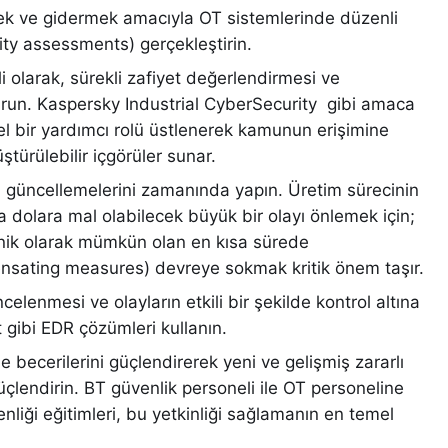
tmek ve gidermek amacıyla OT sistemlerinde düzenli
ity assessments) gerçekleştirin.
li olarak, sürekli zafiyet değerlendirmesi ve
urun. Kaspersky Industrial CyberSecurity gibi amaca
l bir yardımcı rolü üstlenerek kamunun erişimine
ürülebilir içgörüler sunar.
in güncellemelerini zamanında yapın. Üretim sürecinin
 dolara mal olabilecek büyük bir olayı önlemek için;
nik olarak mümkün olan en kısa sürede
pensating measures) devreye sokmak kritik önem taşır.
celenmesi ve olayların etkili bir şekilde kontrol altına
 gibi EDR çözümleri kullanın.
 becerilerini güçlendirerek yeni ve gelişmiş zararlı
 güçlendirin. BT güvenlik personeli ile OT personeline
enliği eğitimleri, bu yetkinliği sağlamanın en temel