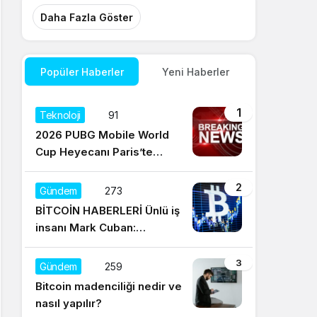
Daha Fazla Göster
Popüler Haberler
Yeni Haberler
1
Teknoloji
91
2026 PUBG Mobile World
Cup Heyecanı Paris’te
Başlıyor
2
Gündem
273
BİTCOİN HABERLERİ Ünlü iş
insanı Mark Cuban:
Satışların yüzde 95’i
Dogecoin ile
3
Gündem
259
Bitcoin madenciliği nedir ve
nasıl yapılır?