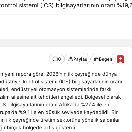
kontrol sistemi (ICS) bilgisayarlarının oranı %19,6
0
Paylaş
Beğen
 yeni rapora göre, 2026’nın ilk çeyreğinde dünya
ndüstriyel kontrol sistemi (ICS) bilgisayarlarının oranı
leri, endüstriyel otomasyon sistemlerinde farklı
lım ailesine ait tehditleri engelledi. Bölgesel olarak
ICS bilgisayarlarının oranı Afrika’da %27,4 ile en
upa’da %9,1 ile en düşük seviyede kaydedildi. Bir
nın ilk çeyreğinde üretim sektörüne yönelik saldırılar
u birçok bölgede artış gösterdi.