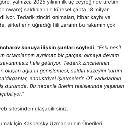
re, yalnızca 2025 yılının ilk üç çeyreğinde üretim
nsomware) saldırılarının küresel çapta 18 milyar
liyor. Tedarik zinciri kırılmaları, itibar kaybı ve
, şirketlerin uğradığı fiili zararın bu rakamın çok
harov konuya ilişkin şunları söyledi
:
“Eski nesil
tim ortamlarının ayrılmaz bir parçası olmaya devam
 savunmasız hale getiriyor. Tedarik zincirlerinin
an oluşan ağların genişlemesi, saldırı yüzeyini kurum
 saldırganlar, endüstriyel işletmelerin OT varlıklarının
tmiş durumda. Bu nedenle üretim tesislerinde yaşanan
çabiliyor.”
 sitesinden ulaşabilirsiniz.
orumak İçin Kaspersky Uzmanlarının Önerileri: