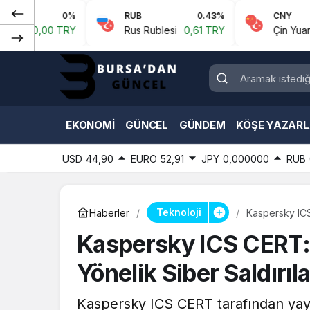
0%
RUB
0.43%
CNY
0.0
00 TRY
Rus Rublesi
0,61 TRY
Çin Yuanı
6,59 T
EKONOMI
GÜNCEL
GÜNDEM
KÖŞE YAZARL
USD
44,90
EURO
52,91
JPY
0,000000
RUB
Teknoloji
Haberler
Kaspersky ICS
Kaspersky ICS CERT:
Yönelik Siber Saldırıl
Kaspersky ICS CERT tarafından yayı