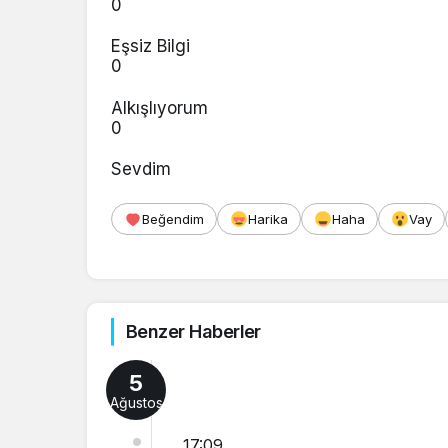
0
Eşsiz Bilgi
0
Alkışlıyorum
0
Sevdim
Beğendim
Harika
Haha
Vay
Benzer Haberler
5
Ağustos
17:09