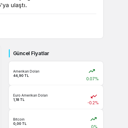
'ya ulaştı.
Sistem Modu
Sistem modunu seçin.
Güncel Fiyatlar
Amerikan Doları
44,90 TL
0.07%
Euro Amerikan Doları
1,18 TL
-0.2%
Bitcoin
0,00 TL
0%