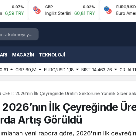
7%
GBP
0.02%
EURO/USD
RY
İngiliz Sterlini
60,81 TRY
Euro Amerikan Dolar
ARI
MAGAZIN
TEKNOLOJI
0,61
GBP
60,81
EURO/USD
1,18
BIST
14.463,76
GR. ALT
 CERT: 2026’nın İlk Çeyreğinde Üretim Sektörüne Yönelik Siber Saldı
 2026’nın İlk Çeyreğinde Ür
arda Artış Görüldü
mlanan yeni rapora göre, 2026'nın ilk çeyreğin