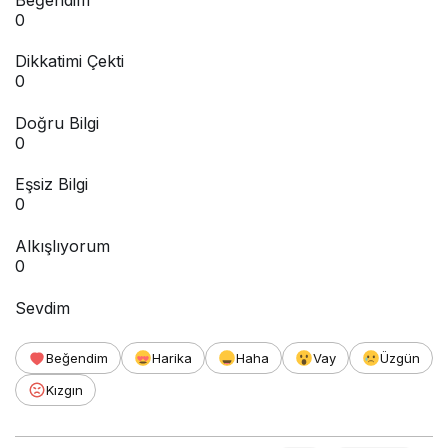
0
Dikkatimi Çekti
0
Doğru Bilgi
0
Eşsiz Bilgi
0
Alkışlıyorum
0
Sevdim
Beğendim
Harika
Haha
Vay
Üzgün
Kızgın