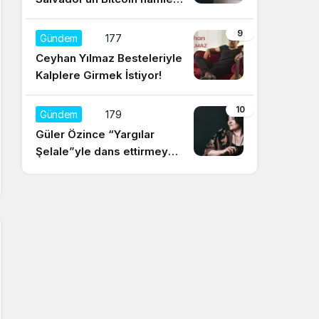
için olumsuz yorum
9
Gündem
177
Ceyhan Yılmaz Besteleriyle
Kalplere Girmek İstiyor!
10
Gündem
179
Güler Özince “Yargılar
Şelale”yle dans ettirmeye
hazır