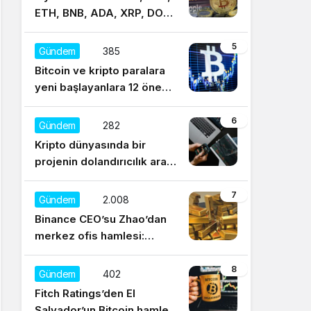
ETH, BNB, ADA, XRP, DOT,
UNI, SOL, LTC
5
Gündem
385
Bitcoin ve kripto paralara
yeni başlayanlara 12 önemli
tavsiye
6
Gündem
282
Kripto dünyasında bir
projenin dolandırıcılık aracı
olduğu nasıl anlaşılır?
7
Gündem
2.008
Binance CEO’su Zhao’dan
merkez ofis hamlesi:
Sürekli regülasyonları
düşünüyorum
8
Gündem
402
Fitch Ratings’den El
Salvador’un Bitcoin hamlesi