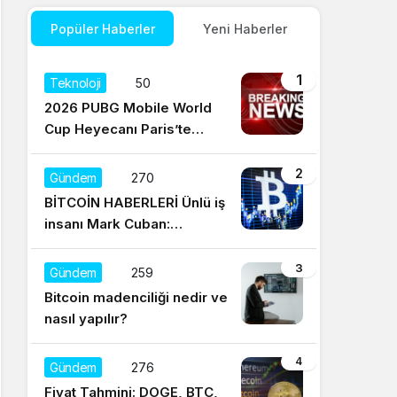
Popüler Haberler
Yeni Haberler
1
Teknoloji
50
2026 PUBG Mobile World
Cup Heyecanı Paris’te
Başlıyor
2
Gündem
270
BİTCOİN HABERLERİ Ünlü iş
insanı Mark Cuban:
Satışların yüzde 95’i
Dogecoin ile
3
Gündem
259
Bitcoin madenciliği nedir ve
nasıl yapılır?
4
Gündem
276
Fiyat Tahmini: DOGE, BTC,