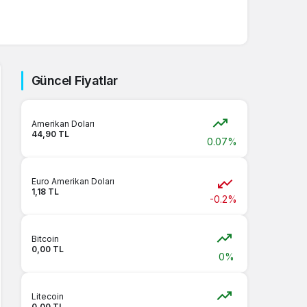
Sistem Modu
Sistem modunu seçin.
Güncel Fiyatlar
Amerikan Doları
44,90 TL
0.07%
Euro Amerikan Doları
1,18 TL
-0.2%
Bitcoin
0,00 TL
0%
Litecoin
0,00 TL