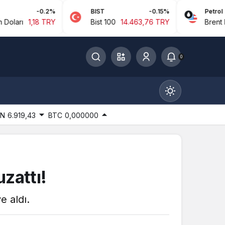
-0.2%
BIST
-0.15%
Petrol
1,18 TRY
Bist 100
14.463,76 TRY
Brent Petrol
0
IN
6.919,43
BTC
0,000000
Gündüz Modu
zattı!
Gündüz modunu seçin.
e aldı.
Gece Modu
Gece modunu seçin.