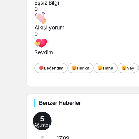
Eşsiz Bilgi
0
Alkışlıyorum
0
Sevdim
Beğendim
Harika
Haha
Vay
Benzer Haberler
5
Ağustos
17:09