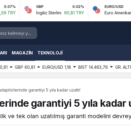
%
GBP
0.02%
EURO/USD
Y
İngiliz Sterlini
60,81 TRY
Euro Amerikan Doları
ARI
MAGAZIN
TEKNOLOJI
0,61
GBP
60,81
EURO/USD
1,18
BIST
14.463,76
GR. ALT
Mcdodo şarj adaptörlerinde garantiyi 5 yıla kadar uzattı!
rinde garantiyi 5 yıla kadar u
k ve tek olan uzatılmış garanti modelini devrey