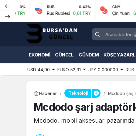
0%
RUB
0.43%
CNY
0.07
 TRY
Rus Rublesi
0,61 TRY
Çin Yuanı
6,59 TR
EKONOMI
GÜNCEL
GÜNDEM
KÖŞE YAZARL
USD
44,90
EURO
52,91
JPY
0,000000
RUB
Teknoloji
Haberler
Mcdodo şarj adaptörle
Mcdodo, mobil aksesuar pazarında il