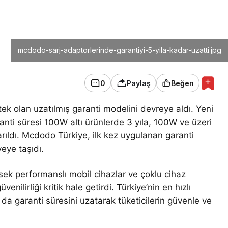
mcdodo-sarj-adaptorlerinde-garantiyi-5-yila-kadar-uzatti.jpg
0
Paylaş
Beğen
ek olan uzatılmış garanti modelini devreye aldı. Yeni
ranti süresi 100W altı ürünlerde 3 yıla, 100W ve üzeri
karıldı. Mcdodo Türkiye, ilk kez uygulanan garanti
iyeye taşıdı.
ksek performanslı mobil cihazlar ve çoklu cihaz
venilirliği kritik hale getirdi. Türkiye’nin en hızlı
 garanti süresini uzatarak tüketicilerin güvenle ve