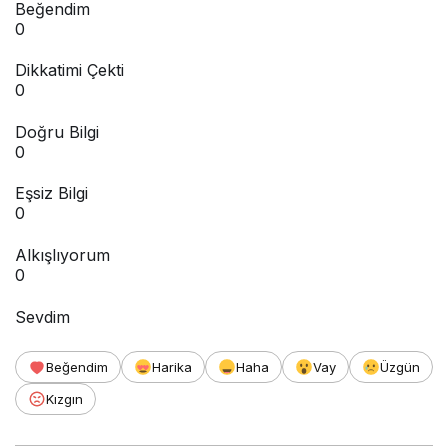
Beğendim
0
Dikkatimi Çekti
0
Doğru Bilgi
0
Eşsiz Bilgi
0
Alkışlıyorum
0
Sevdim
Beğendim
Harika
Haha
Vay
Üzgün
Kızgın