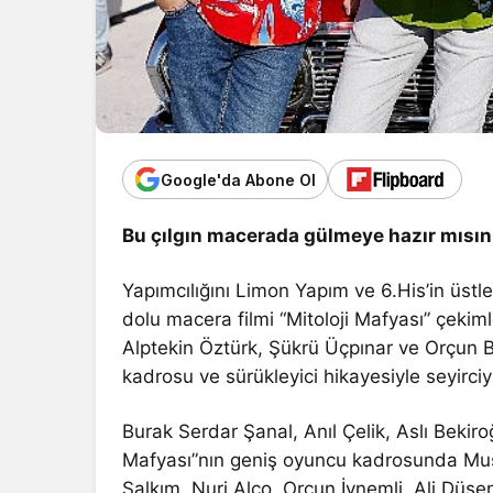
Google'da Abone Ol
Bu çılgın macerada gülmeye hazır mısın
Yapımcılığını Limon Yapım ve 6.His’in üstl
dolu macera filmi “Mitoloji Mafyası” çekim
Alptekin Öztürk, Şükrü Üçpınar ve Orçun B
kadrosu ve sürükleyici hikayesiyle seyirc
Burak Serdar Şanal, Anıl Çelik, Aslı Bekir
Mafyası”nın geniş oyuncu kadrosunda Mus
Salkım, Nuri Alço, Orçun İynemli, Ali Düşe