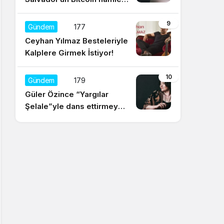
için olumsuz yorum
9
Gündem
177
Ceyhan Yılmaz Besteleriyle
Kalplere Girmek İstiyor!
10
Gündem
179
Güler Özince “Yargılar
Şelale”yle dans ettirmeye
hazır