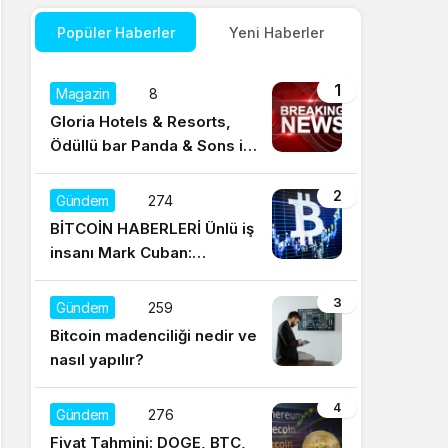
Popüler Haberler
Yeni Haberler
1
Magazin
8
Gloria Hotels & Resorts,
Ödüllü bar Panda & Sons ile
unutulmaz bir Miksoloji
Gecesine İmza Attı
2
Gündem
274
BİTCOİN HABERLERİ Ünlü iş
insanı Mark Cuban:
Satışların yüzde 95’i
Dogecoin ile
3
Gündem
259
Bitcoin madenciliği nedir ve
nasıl yapılır?
4
Gündem
276
Fiyat Tahmini: DOGE, BTC,