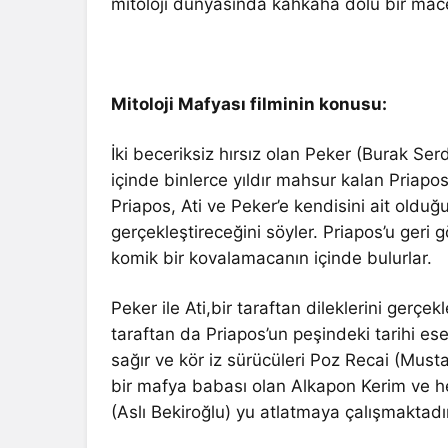
mitoloji dünyasında kahkaha dolu bir mac
Mitoloji Mafyası filminin konusu:
İki beceriksiz hırsız olan Peker (Burak Serda
içinde binlerce yıldır mahsur kalan Priapos
Priapos, Ati ve Peker’e kendisini ait olduğu
gerçekleştireceğini söyler. Priapos’u geri gö
komik bir kovalamacanın içinde bulurlar.
Peker ile Ati,bir taraftan dileklerini gerçe
taraftan da Priapos’un peşindeki tarihi es
sağır ve kör iz sürücüleri Poz Recai (Must
bir mafya babası olan Alkapon Kerim ve h
(Aslı Bekiroğlu) yu atlatmaya çalışmaktadır