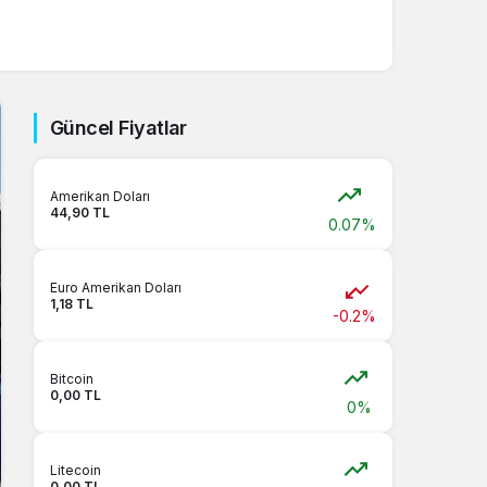
Sistem Modu
Sistem modunu seçin.
Güncel Fiyatlar
Amerikan Doları
44,90 TL
0.07%
Euro Amerikan Doları
1,18 TL
-0.2%
Bitcoin
0,00 TL
0%
Litecoin
0,00 TL