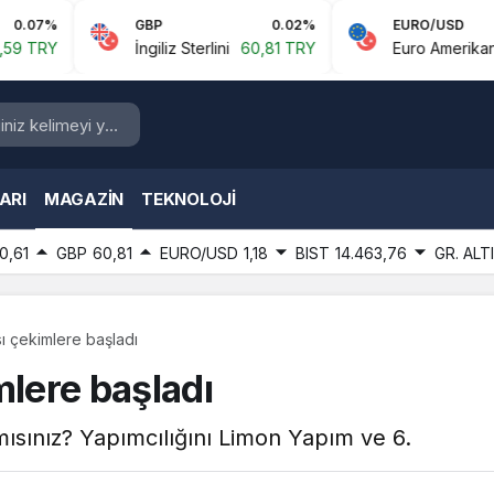
GBP
0.02%
EURO/USD
İngiliz Sterlini
60,81 TRY
Euro Amerikan Doları
1,1
ARI
MAGAZIN
TEKNOLOJI
0,61
GBP
60,81
EURO/USD
1,18
BIST
14.463,76
GR. ALT
sı çekimlere başladı
mlere başladı
ısınız? Yapımcılığını Limon Yapım ve 6.