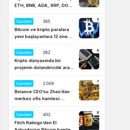
ETH, BNB, ADA, XRP, DOT,
UNI, SOL, LTC
5
Gündem
385
Bitcoin ve kripto paralara
yeni başlayanlara 12 önemli
tavsiye
6
Gündem
282
Kripto dünyasında bir
projenin dolandırıcılık aracı
olduğu nasıl anlaşılır?
7
Gündem
2.009
Binance CEO’su Zhao’dan
merkez ofis hamlesi:
Sürekli regülasyonları
düşünüyorum
8
Gündem
402
Fitch Ratings’den El
Salvador’un Bitcoin hamlesi