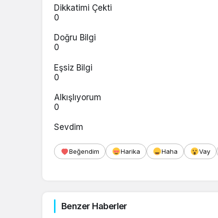
Dikkatimi Çekti
0
Doğru Bilgi
0
Eşsiz Bilgi
0
Alkışlıyorum
0
Sevdim
Beğendim
Harika
Haha
Vay
Benzer Haberler