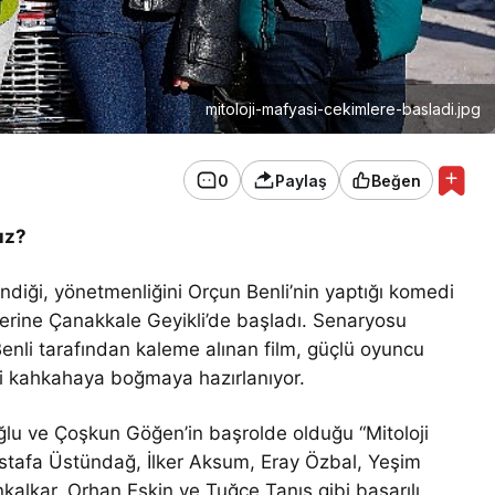
mitoloji-mafyasi-cekimlere-basladi.jpg
0
Paylaş
Beğen
ız?
endiği, yönetmenliğini Orçun Benli’nin yaptığı komedi
lerine Çanakkale Geyikli’de başladı. Senaryosu
enli tarafından kaleme alınan film, güçlü oyuncu
iyi kahkahaya boğmaya hazırlanıyor.
oğlu ve Çoşkun Göğen’in başrolde olduğu “Mitoloji
tafa Üstündağ, İlker Aksum, Eray Özbal, Yeşim
nkalkar, Orhan Eşkin ve Tuğçe Tanış gibi başarılı