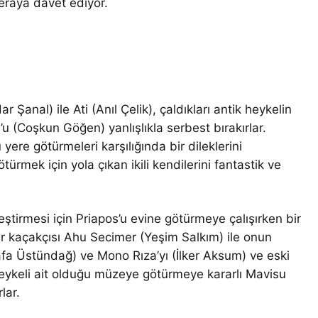
eraya davet ediyor.
r Şanal) ile Ati (Anıl Çelik), çaldıkları antik heykelin
’u (Coşkun Göğen) yanlışlıkla serbest bırakırlar.
 yere götürmeleri karşılığında bir dileklerini
türmek için yola çıkan ikili kendilerini fantastik ve
kleştirmesi için Priapos’u evine götürmeye çalışırken bir
er kaçakçısı Ahu Secimer (Yeşim Salkım) ile onun
afa Üstündağ) ve Mono Rıza’yı (İlker Aksum) ve eski
eykeli ait olduğu müzeye götürmeye kararlı Mavisu
lar.