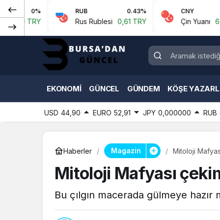
%
RUB
0.43%
CNY
0.07%
Y
Rus Rublesi
0,61 TRY
Çin Yuanı
6,59 TRY
EKONOMI
GÜNCEL
GÜNDEM
KÖŞE YAZARL
USD
44,90
EURO
52,91
JPY
0,000000
RUB
Magazin
Haberler
Mitoloji Mafya
Mitoloji Mafyası çeki
Bu çılgın macerada gülmeye hazır m