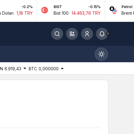
-0.2%
BIST
-0.15%
Petrol
8 TRY
Bist 100
14.463,76 TRY
Brent Petrol
94,
0
IN
6.919,43
BTC
0,000000
Gündüz Modu
Gündüz modunu seçin.
Gece Modu
Gece modunu seçin.