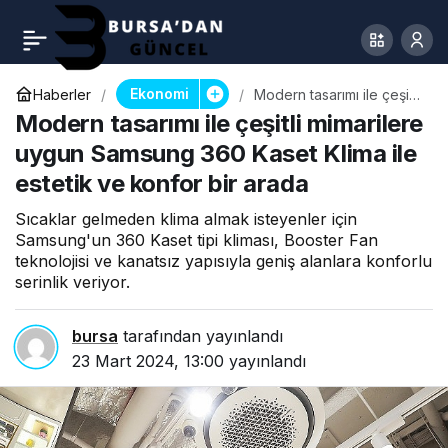
Ekonomi
Haberler
Modern tasarımı ile çeşitli
mimarilere uygun
Modern tasarımı ile çeşitli mimarilere
Samsung 360 Kaset Klima
ile estetik ve konfor bir
uygun Samsung 360 Kaset Klima ile
arada
estetik ve konfor bir arada
Sıcaklar gelmeden klima almak isteyenler için
Samsung'un 360 Kaset tipi kliması, Booster Fan
teknolojisi ve kanatsız yapısıyla geniş alanlara konforlu
serinlik veriyor.
bursa
tarafından yayınlandı
23 Mart 2024, 13:00
yayınlandı