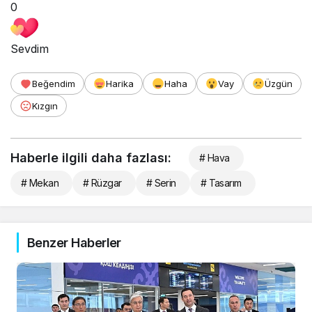
0
Sevdim
Beğendim
Harika
Haha
Vay
Üzgün
Kızgın
Haberle ilgili daha fazlası:
# Hava
# Mekan
# Rüzgar
# Serin
# Tasarım
Benzer Haberler