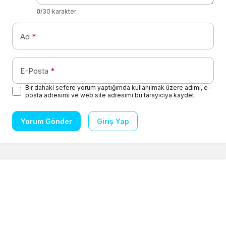
0
/30 karakter
Ad
*
E-Posta
*
Bir dahaki sefere yorum yaptığımda kullanılmak üzere adımı, e-
posta adresimi ve web site adresimi bu tarayıcıya kaydet.
Yorum Gönder
Giriş Yap
Gizlilik Sözleşmesi
Akış
Canlı Döviz