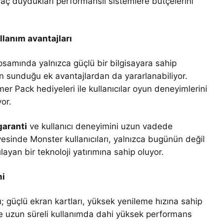
iyaç duydukları performanslı sistemlere bütçelerini
llanım avantajları
psamında yalnızca güçlü bir bilgisayara sahip
n sunduğu ek avantajlardan da yararlanabiliyor.
 Pack hediyeleri ile kullanıcılar oyun deneyimlerini
yor.
 garanti
ve kullanıcı deneyimini uzun vadede
sinde Monster kullanıcıları, yalnızca bugünün değil
layan bir teknoloji yatırımına sahip oluyor.
mi
ı; güçlü ekran kartları, yüksek yenileme hızına sahip
le uzun süreli kullanımda dahi yüksek performans