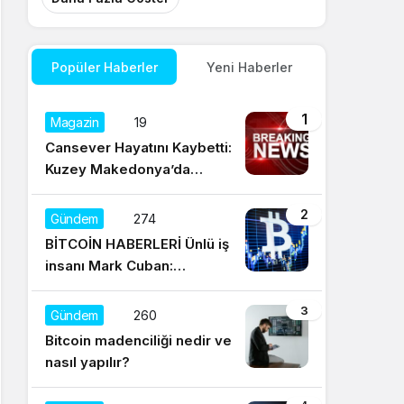
Popüler Haberler
Yeni Haberler
1
Magazin
19
Cansever Hayatını Kaybetti:
Kuzey Makedonya’da
Toprağa Verilecek
2
Gündem
274
BİTCOİN HABERLERİ Ünlü iş
insanı Mark Cuban:
Satışların yüzde 95’i
Dogecoin ile
3
Gündem
260
Bitcoin madenciliği nedir ve
nasıl yapılır?