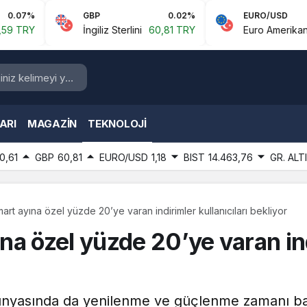
GBP
0.02%
EURO/USD
-
İngiliz Sterlini
60,81 TRY
Euro Amerikan Doları
1,1
ARI
MAGAZIN
TEKNOLOJI
0,61
GBP
60,81
EURO/USD
1,18
BIST
14.463,76
GR. ALT
rt ayına özel yüzde 20’ye varan indirimler kullanıcıları bekliyor
a özel yüzde 20’ye varan indi
i dünyasında da yenilenme ve güçlenme zamanı ba