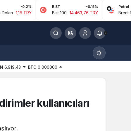
0.2%
BIST
-0.15%
Petrol
8 TRY
Bist 100
14.463,76 TRY
Brent Petrol
94,9
0
IN
6.919,43
BTC
0,000000
Gündüz Modu
rimler kullanıcıları
Gündüz modunu seçin.
Gece Modu
şlıyor.
Gece modunu seçin.