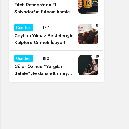
Fitch Ratings’den El
Salvador’un Bitcoin hamlesi
için olumsuz yorum
9
Gündem
177
Ceyhan Yılmaz Besteleriyle
Kalplere Girmek İstiyor!
10
Gündem
180
Güler Özince “Yargılar
Şelale”yle dans ettirmeye
hazır