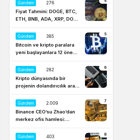
4
Gündem
276
Fiyat Tahmini: DOGE, BTC,
ETH, BNB, ADA, XRP, DOT,
UNI, SOL, LTC
5
Gündem
385
Bitcoin ve kripto paralara
yeni başlayanlara 12 önemli
tavsiye
6
Gündem
282
Kripto dünyasında bir
projenin dolandırıcılık aracı
olduğu nasıl anlaşılır?
7
Gündem
2.009
Binance CEO’su Zhao’dan
merkez ofis hamlesi:
Sürekli regülasyonları
düşünüyorum
8
Gündem
403