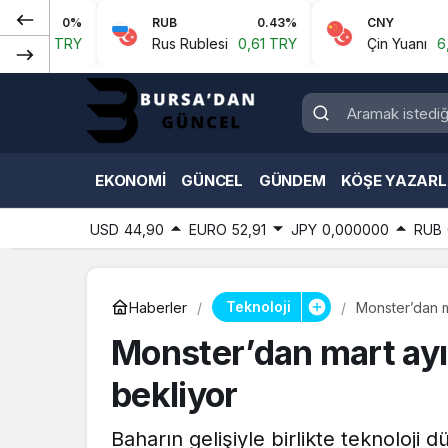
%
RUB
0.43%
CNY
0.07%
Y
Rus Rublesi
0,61 TRY
Çin Yuanı
6,59 TRY
EKONOMI
GÜNCEL
GÜNDEM
KÖŞE YAZARL
USD
44,90
EURO
52,91
JPY
0,000000
RUB
Teknoloji
Haberler
Monster’dan ma
Monster’dan mart ayın
bekliyor
Baharın gelişiyle birlikte teknoloj