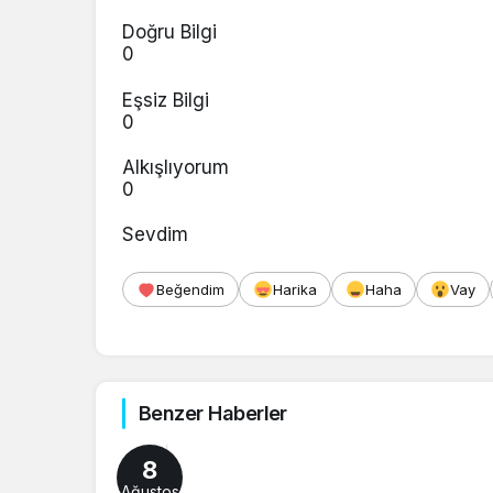
Doğru Bilgi
0
Eşsiz Bilgi
0
Alkışlıyorum
0
Sevdim
Beğendim
Harika
Haha
Vay
Benzer Haberler
8
Ağustos