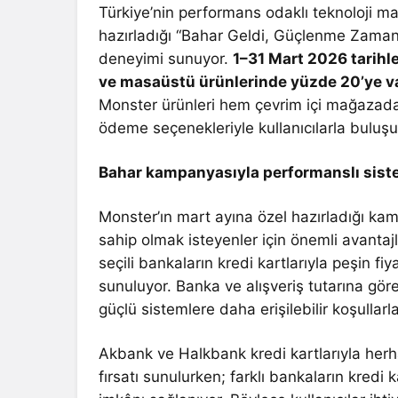
Türkiye’nin performans odaklı teknoloji m
hazırladığı “Bahar Geldi, Güçlenme Zamanı”
deneyimi sunuyor.
1–31 Mart 2026 tarihl
ve masaüstü ürünlerinde yüzde 20’ye var
Monster ürünleri hem çevrim içi mağazad
ödeme seçenekleriyle kullanıcılarla buluş
Bahar kampanyasıyla performanslı siste
Monster’ın mart ayına özel hazırladığı ka
sahip olmak isteyenler için önemli avanta
seçili bankaların kredi kartlarıyla peşin f
sunuluyor. Banka ve alışveriş tutarına gör
güçlü sistemlere daha erişilebilir koşullarla
Akbank ve Halkbank kredi kartlarıyla herhan
fırsatı sunulurken; farklı bankaların kredi ka