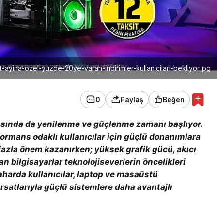
ayina-ozel-yuzde-20ye-varan-indirimler-kullanicilari-bekliyor.jpg
0
Paylaş
Beğen
nyasında da yenilenme ve güçlenme zamanı başlıyor.
rformans odaklı kullanıcılar için güçlü donanımlara
azla önem kazanırken; yüksek grafik gücü, akıcı
 bilgisayarlar teknolojiseverlerin öncelikleri
harda kullanıcılar, laptop ve masaüstü
rsatlarıyla güçlü sistemlere daha avantajlı