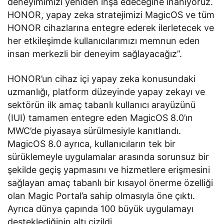
deneyimimizi yeniden inşa edeceğine inanıyoruz.
HONOR, yapay zeka stratejimizi MagicOS ve tüm
HONOR cihazlarına entegre ederek ilerletecek ve
her etkileşimde kullanıcılarımızı memnun eden
insan merkezli bir deneyim sağlayacağız”.
HONOR’un cihaz içi yapay zeka konusundaki
uzmanlığı, platform düzeyinde yapay zekayı ve
sektörün ilk amaç tabanlı kullanıcı arayüzünü
(IUI) tamamen entegre eden MagicOS 8.0’ın
MWC’de piyasaya sürülmesiyle kanıtlandı.
MagicOS 8.0 ayrıca, kullanıcıların tek bir
sürüklemeyle uygulamalar arasında sorunsuz bir
şekilde geçiş yapmasını ve hizmetlere erişmesini
sağlayan amaç tabanlı bir kısayol önerme özelliği
olan Magic Portal’a sahip olmasıyla öne çıktı.
Ayrıca dünya çapında 100 büyük uygulamayı
desteklediğinin altı çizildi.