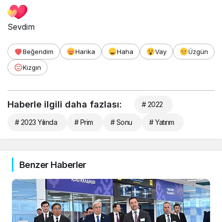
Sevdim
Beğendim
Harika
Haha
Vay
Üzgün
Kızgın
Haberle ilgili daha fazlası:
# 2022
# 2023 Yılında
# Prim
# Sonu
# Yatırım
Benzer Haberler