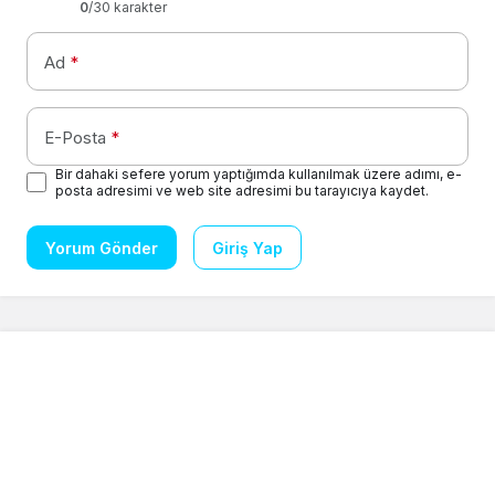
0
/30 karakter
Ad
*
E-Posta
*
Bir dahaki sefere yorum yaptığımda kullanılmak üzere adımı, e-
posta adresimi ve web site adresimi bu tarayıcıya kaydet.
Yorum Gönder
Giriş Yap
Gizlilik Sözleşmesi
Akış
Canlı Döviz
© Telif Hakkı 2026, Tüm Hakları Saklıdır.