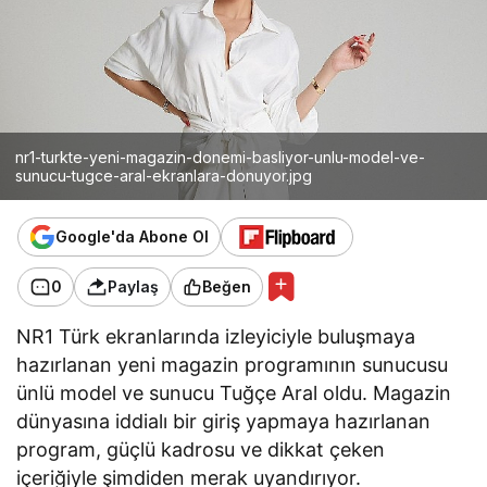
nr1-turkte-yeni-magazin-donemi-basliyor-unlu-model-ve-
sunucu-tugce-aral-ekranlara-donuyor.jpg
Google'da Abone Ol
0
Paylaş
Beğen
NR1 Türk ekranlarında izleyiciyle buluşmaya
hazırlanan yeni magazin programının sunucusu
ünlü model ve sunucu Tuğçe Aral oldu. Magazin
dünyasına iddialı bir giriş yapmaya hazırlanan
program, güçlü kadrosu ve dikkat çeken
içeriğiyle şimdiden merak uyandırıyor.