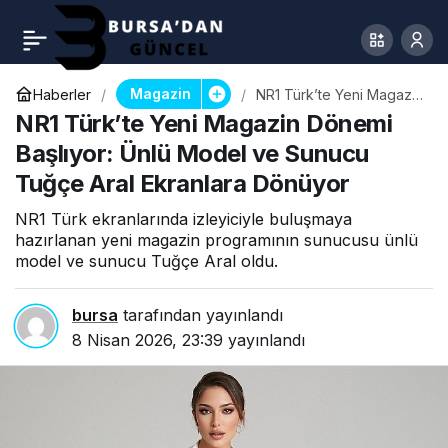
Magazin
Haberler
NR1 Türk’te Yeni Magazin
Dönemi Başlıyor: Ünlü
NR1 Türk’te Yeni Magazin Dönemi
Model ve Sunucu Tuğçe
Aral Ekranlara Dönüyor
Başlıyor: Ünlü Model ve Sunucu
Tuğçe Aral Ekranlara Dönüyor
NR1 Türk ekranlarında izleyiciyle buluşmaya
hazırlanan yeni magazin programının sunucusu ünlü
model ve sunucu Tuğçe Aral oldu.
bursa
tarafından yayınlandı
8 Nisan 2026, 23:39
yayınlandı