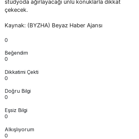
stüdyoda ağırlayacağı ünlü konuklarla dikkat
çekecek.
Kaynak: (BYZHA) Beyaz Haber Ajansı
0
Beğendim
0
Dikkatimi Çekti
0
Doğru Bilgi
0
Eşsiz Bilgi
0
Alkışlıyorum
0