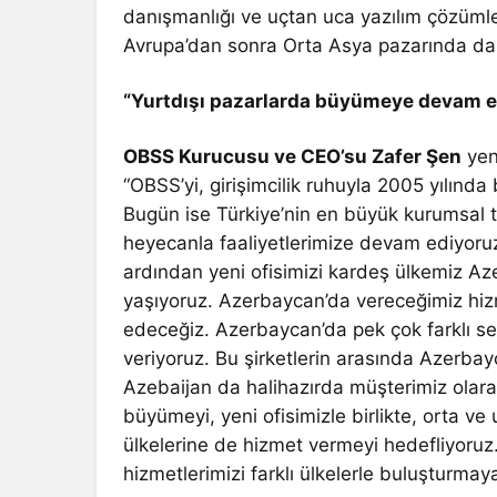
danışmanlığı ve uçtan uca yazılım çözümler
Avrupa’dan sonra Orta Asya pazarında da
“Yurtdışı pazarlarda büyümeye devam 
OBSS Kurucusu ve CEO’su Zafer Şen
yeni
“OBSS’yi, girişimcilik ruhuyla 2005 yılında 
Bugün ise Türkiye’nin en büyük kurumsal te
heyecanla faaliyetlerimize devam ediyoruz.
ardından yeni ofisimizi kardeş ülkemiz 
yaşıyoruz. Azerbaycan’da vereceğimiz hi
edeceğiz. Azerbaycan’da pek çok farklı se
veriyoruz. Bu şirketlerin arasında Azerba
Azebaijan da halihazırda müşterimiz olara
büyümeyi, yeni ofisimizle birlikte, orta 
ülkelerine de hizmet vermeyi hedefliyoruz. 
hizmetlerimizi farklı ülkelerle buluştur