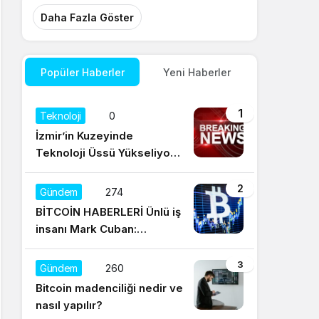
Daha Fazla Göster
Popüler Haberler
Yeni Haberler
1
Teknoloji
0
İzmir’in Kuzeyinde
Teknoloji Üssü Yükseliyor:
Technocity İzmir’de İnşaat
Süreci Başladı
2
Gündem
274
BİTCOİN HABERLERİ Ünlü iş
insanı Mark Cuban:
Satışların yüzde 95’i
Dogecoin ile
3
Gündem
260
Bitcoin madenciliği nedir ve
nasıl yapılır?