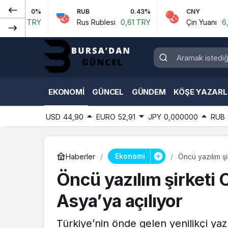
RUB
0.43%
CNY
0.07%
Rus Rublesi
0,61 TRY
Çin Yuanı
6,59 TRY
EKONOMI
GÜNCEL
GÜNDEM
KÖŞE YAZARL
USD
44,90
EURO
52,91
JPY
0,000000
RUB
Ekonomi
Haberler
Öncü yazılım ş
Öncü yazılım şirketi
Asya’ya açılıyor
Türkiye’nin önde gelen yenilikçi ya