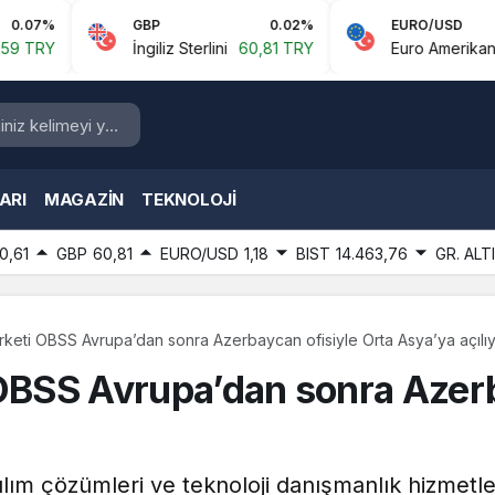
GBP
0.02%
EURO/USD
-
İngiliz Sterlini
60,81 TRY
Euro Amerikan Doları
1,18
ARI
MAGAZIN
TEKNOLOJI
0,61
GBP
60,81
EURO/USD
1,18
BIST
14.463,76
GR. ALT
irketi OBSS Avrupa’dan sonra Azerbaycan ofisiyle Orta Asya’ya açılı
 OBSS Avrupa’dan sonra Azerb
zılım çözümleri ve teknoloji danışmanlık hizmet