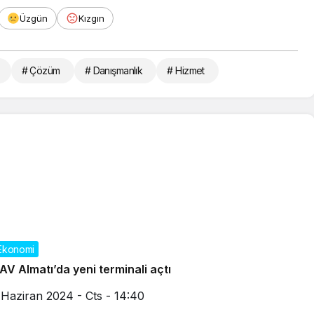
Üzgün
Kızgın
# Çözüm
# Danışmanlık
# Hizmet
Ekonomi
AV Almatı’da yeni terminali açtı
 Haziran 2024 - Cts - 14:40