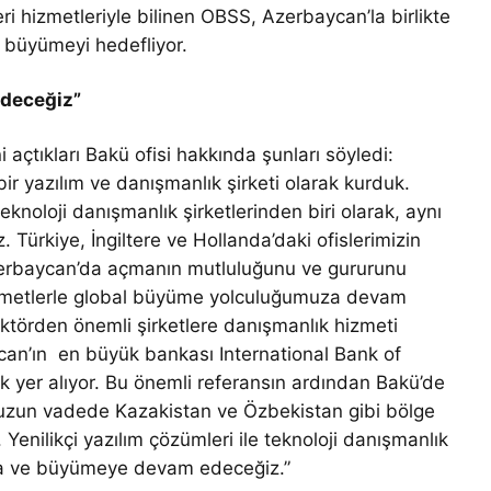
i hizmetleriyle bilinen OBSS, Azerbaycan’la birlikte
 büyümeyi hedefliyor.
edeceğiz”
 açtıkları Bakü ofisi hakkında şunları söyledi:
bir yazılım ve danışmanlık şirketi olarak kurduk.
knoloji danışmanlık şirketlerinden biri olarak, aynı
 Türkiye, İngiltere ve Hollanda’daki ofislerimizin
Azerbaycan’da açmanın mutluluğunu ve gururunu
zmetlerle global büyüme yolculuğumuza devam
ktörden önemli şirketlere danışmanlık hizmeti
ycan’ın en büyük bankası International Bank of
k yer alıyor. Bu önemli referansın ardından Bakü’de
ve uzun vadede Kazakistan ve Özbekistan gibi bölge
Yenilikçi yazılım çözümleri ile teknoloji danışmanlık
maya ve büyümeye devam edeceğiz.”