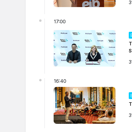
3
17:00
T
S
3
16:40
T
3