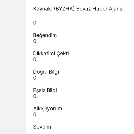
Kaynak: (BYZHA) Beyaz Haber Ajansı
0
Beğendim
0
Dikkatimi Çekti
0
Doğru Bilgi
0
Eşsiz Bilgi
0
Alkışlıyorum
0
Sevdim