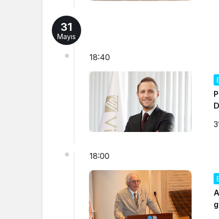
31
Mayıs
18:40
P
D
3
18:00
A
g