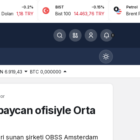
0.2%
BIST
-0.15%
Petrol
-
 TRY
Bist 100
14.463,76 TRY
Brent Petrol
94,91
0
IN
6.919,43
BTC
0,000000
yor
Gündüz Modu
aycan ofisiyle Orta
Gündüz modunu seçin.
Gece Modu
leri sunan şirketi OBSS Amsterdam
Gece modunu seçin.