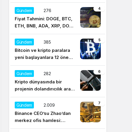
4
Gündem
276
Fiyat Tahmini: DOGE, BTC,
ETH, BNB, ADA, XRP, DOT,
UNI, SOL, LTC
5
Gündem
385
Bitcoin ve kripto paralara
yeni başlayanlara 12 önemli
tavsiye
6
Gündem
282
Kripto dünyasında bir
projenin dolandırıcılık aracı
olduğu nasıl anlaşılır?
7
Gündem
2.009
Binance CEO’su Zhao’dan
merkez ofis hamlesi:
Sürekli regülasyonları