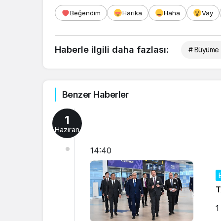
Beğendim
Harika
Haha
Vay
Haberle ilgili daha fazlası:
# Büyüme
Benzer Haberler
1
Haziran
14:40
T
1