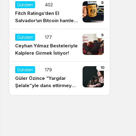
düşünüyorum
8
Gündem
402
Fitch Ratings’den El
Salvador’un Bitcoin hamlesi
için olumsuz yorum
9
Gündem
177
Ceyhan Yılmaz Besteleriyle
Kalplere Girmek İstiyor!
10
Gündem
179
Güler Özince “Yargılar
Şelale”yle dans ettirmeye
hazır