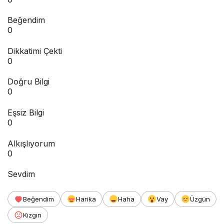
Beğendim
0
Dikkatimi Çekti
0
Doğru Bilgi
0
Eşsiz Bilgi
0
Alkışlıyorum
0
Sevdim
Beğendim
Harika
Haha
Vay
Üzgün
Kızgın