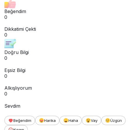
Beğendim
0
Dikkatimi Çekti
0
Doğru Bilgi
0
Eşsiz Bilgi
0
Alkışlıyorum
0
Sevdim
Beğendim
Harika
Haha
Vay
Üzgün
Kızgın