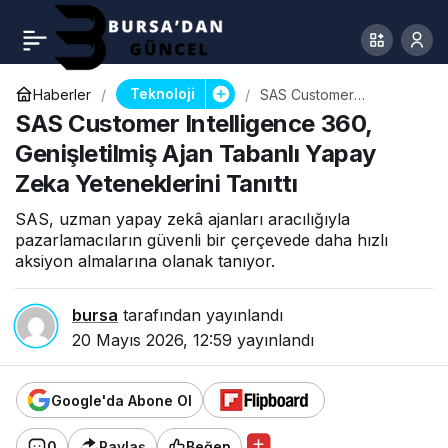
Teknoloji
Haberler
SAS Customer
Intelligence 360,
SAS Customer Intelligence 360,
Genişletilmiş Ajan
Tabanlı Yapay Zeka
Genişletilmiş Ajan Tabanlı Yapay
Yeteneklerini Tanıttı
Zeka Yeteneklerini Tanıttı
SAS, uzman yapay zekâ ajanları aracılığıyla
pazarlamacıların güvenli bir çerçevede daha hızlı
aksiyon almalarına olanak tanıyor.
bursa
tarafından yayınlandı
20 Mayıs 2026, 12:59
yayınlandı
Google'da Abone Ol
0
Paylaş
Beğen