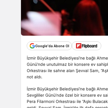
Google'da Abone Ol
İzmir Büyükşehir Belediyesi’ne bağlı Ahm
Günü’nde unutulmaz bir konsere ev sahipli
Orkestrası ile sahne alan Şevval Sam, “Aşk
not aldı.
İzmir Büyükşehir Belediyesi’ne bağlı A
Sevgililer Günü’nde özel bir konsere ev sah
Pera Filarmoni Orkestrası ile “Aşkı Bulacaks
geldi. Şevval Sam, İzmir’de ilk defa gerçek