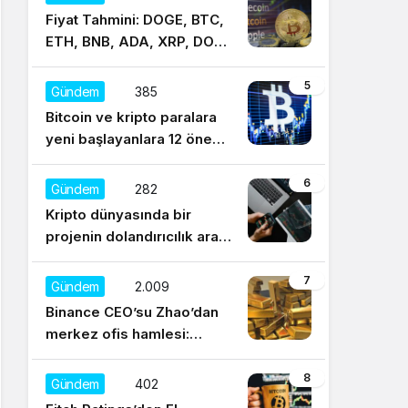
Fiyat Tahmini: DOGE, BTC,
ETH, BNB, ADA, XRP, DOT,
UNI, SOL, LTC
5
Gündem
385
Bitcoin ve kripto paralara
yeni başlayanlara 12 önemli
tavsiye
6
Gündem
282
Kripto dünyasında bir
projenin dolandırıcılık aracı
olduğu nasıl anlaşılır?
7
Gündem
2.009
Binance CEO’su Zhao’dan
merkez ofis hamlesi:
Sürekli regülasyonları
düşünüyorum
8
Gündem
402