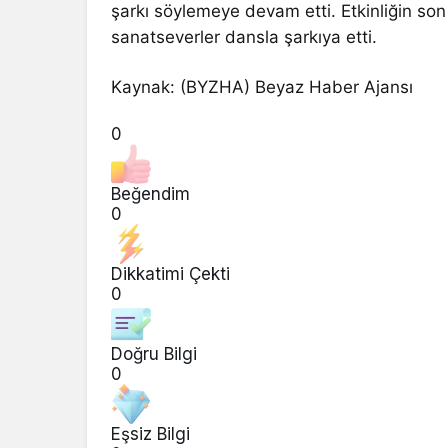
şarkı söylemeye devam etti. Etkinliğin son 
sanatseverler dansla şarkıya etti.
Kaynak: (BYZHA) Beyaz Haber Ajansı
0
Beğendim
0
Dikkatimi Çekti
0
Doğru Bilgi
0
Eşsiz Bilgi