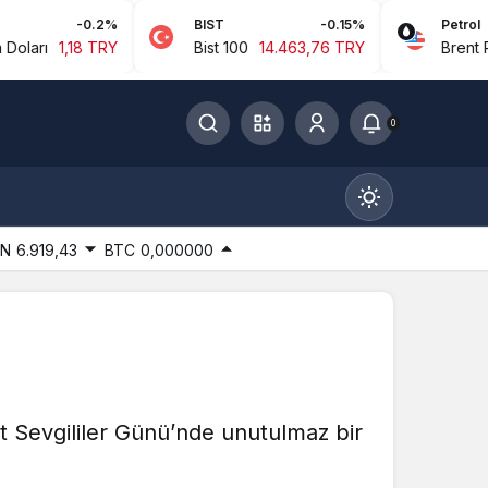
-0.2%
BIST
-0.15%
Petrol
18 TRY
Bist 100
14.463,76 TRY
Brent Petrol
94,
0
IN
6.919,43
BTC
0,000000
Gündüz Modu
Gündüz modunu seçin.
 Sevgililer Günü’nde unutulmaz bir
Gece Modu
Gece modunu seçin.