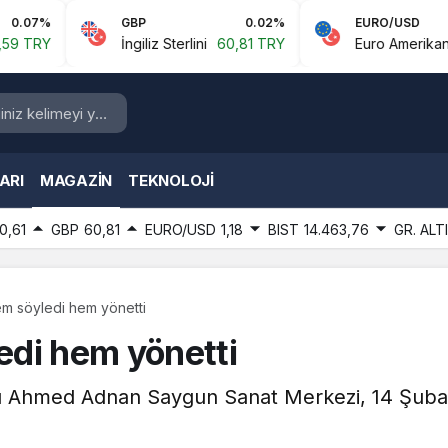
GBP
0.02%
EURO/USD
İngiliz Sterlini
60,81 TRY
Euro Amerikan Doları
1,
ARI
MAGAZIN
TEKNOLOJI
0,61
GBP
60,81
EURO/USD
1,18
BIST
14.463,76
GR. ALT
m söyledi hem yönetti
edi hem yönetti
lı Ahmed Adnan Saygun Sanat Merkezi, 14 Şubat