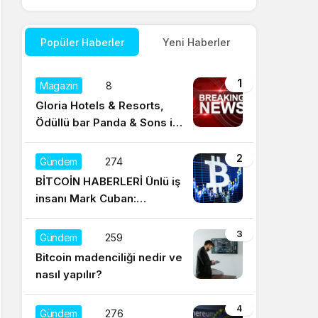
Popüler Haberler
Yeni Haberler
1
Magazin
8
Gloria Hotels & Resorts,
Ödüllü bar Panda & Sons ile
unutulmaz bir Miksoloji
Gecesine İmza Attı
2
Gündem
274
BİTCOİN HABERLERİ Ünlü iş
insanı Mark Cuban:
Satışların yüzde 95’i
Dogecoin ile
3
Gündem
259
Bitcoin madenciliği nedir ve
nasıl yapılır?
4
Gündem
276