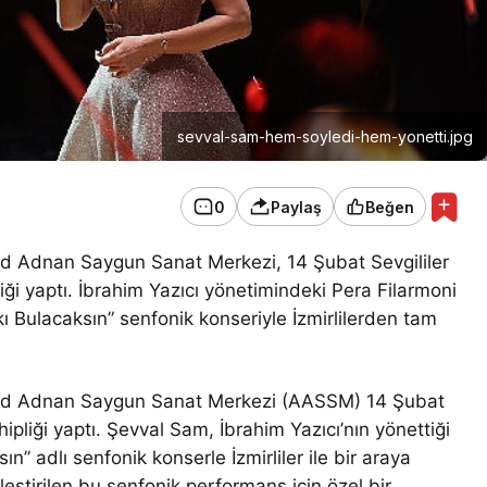
sevval-sam-hem-soyledi-hem-yonetti.jpg
0
Paylaş
Beğen
ed Adnan Saygun Sanat Merkezi, 14 Şubat Sevgililer
ği yaptı. İbrahim Yazıcı yönetimindeki Pera Filarmoni
ı Bulacaksın” senfonik konseriyle İzmirlilerden tam
hmed Adnan Saygun Sanat Merkezi (AASSM) 14 Şubat
ipliği yaptı. Şevval Sam, İbrahim Yazıcı’nın yönettiği
ın” adlı senfonik konserle İzmirliler ile bir araya
leştirilen bu senfonik performans için özel bir