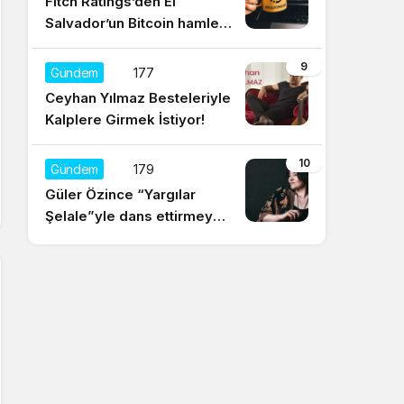
Fitch Ratings’den El
Salvador’un Bitcoin hamlesi
için olumsuz yorum
9
Gündem
177
Ceyhan Yılmaz Besteleriyle
Kalplere Girmek İstiyor!
10
Gündem
179
Güler Özince “Yargılar
Şelale”yle dans ettirmeye
hazır