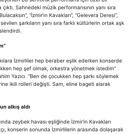
na çıktı. Sahnedeki müzik performansının yanı sıra
ulacaksın”, “İzmı̇r’ı̇n Kavakları”, “Gelevera Deresi”,
evilen şarkıların yanı sıra farklı kültürlerin ortak aşk
lendirdi.
im”
rkılara İzmirliler hep beraber eşlik ederken konserde
çükken hep şef olmak, orkestra yönetmek istedim”
brahim Yazıcı “Ben de çocukken hep şarkı söylemek
ine ikili rolleri değişti. Sam, eline bageti alarak
un alkış aldı
ısında zeybek havası eşliğinde İzmir’in Kavakları
tçı, konserin sonunda İzmirlilerin arasında dolaşarak