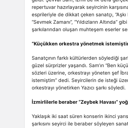
repertuvar hazırlayarak seyircinin karşısı
esprileriyle de dikkat çeken sanatçı, “Aşkı B
“Sevmek Zamanı”, “Yıldızların Altında” gibi s
şarkılarından oluşan muhteşem eserler ses
“Küçükken orkestra yönetmek istemişt
Sanatçının farklı kültürlerden söylediği şa
güzel sürprizler yaşandı. Sam’ın “Ben kü
sözleri üzerine, orkestrayı yöneten şef İ
istemiştim” dedi. Seyircilerin de isteği üzer
orkestrayı yönetirken Yazıcı şarkı söyledi.
İzmirlilerle beraber “Zeybek Havası” yoğ
Yaklaşık iki saat süren konserin ikinci yar
şarkısını seyirci ile beraber söyleyen sana