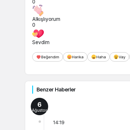
0
Alkışlıyorum
0
Sevdim
Beğendim
Harika
Haha
Vay
Benzer Haberler
6
Ağustos
14:19