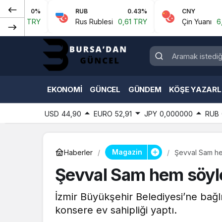
0%
RUB
0.43%
CNY
0.07%
RY
Rus Rublesi
0,61 TRY
Çin Yuanı
6,59 TRY
EKONOMI
GÜNCEL
GÜNDEM
KÖŞE YAZARL
USD
44,90
EURO
52,91
JPY
0,000000
RUB
Magazin
Haberler
Şevval Sam he
Şevval Sam hem söyl
İzmir Büyükşehir Belediyesi’ne bağ
konsere ev sahipliği yaptı.