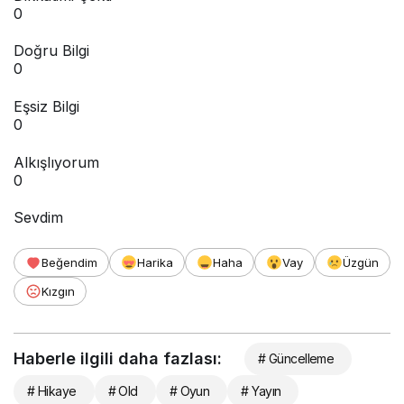
0
Doğru Bilgi
0
Eşsiz Bilgi
0
Alkışlıyorum
0
Sevdim
Beğendim
Harika
Haha
Vay
Üzgün
Kızgın
Haberle ilgili daha fazlası:
# Güncelleme
# Hikaye
# Old
# Oyun
# Yayın