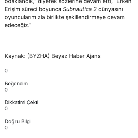
odaklandık,” diyerek sözlerine devam etti, “Erken
Erişim süreci boyunca
Subnautica 2
dünyasını
oyuncularımızla birlikte şekillendirmeye devam
edeceğiz.”
Kaynak: (BYZHA) Beyaz Haber Ajansı
0
Beğendim
0
Dikkatimi Çekti
0
Doğru Bilgi
0