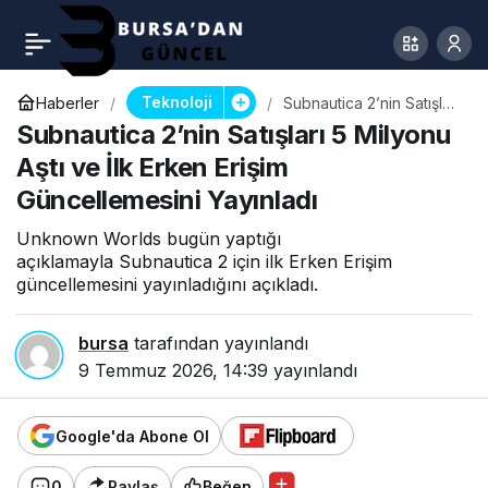
Teknoloji
Haberler
Subnautica 2’nin Satışları
5 Milyonu Aştı ve İlk
Subnautica 2’nin Satışları 5 Milyonu
Erken Erişim
Güncellemesini Yayınladı
Aştı ve İlk Erken Erişim
Güncellemesini Yayınladı
Unknown Worlds bugün yaptığı
açıklamayla Subnautica 2 için ilk Erken Erişim
güncellemesini yayınladığını açıkladı.
bursa
tarafından yayınlandı
9 Temmuz 2026, 14:39
yayınlandı
Google'da Abone Ol
0
Paylaş
Beğen