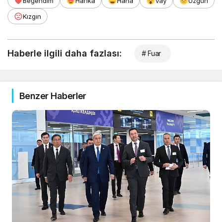
Beğendim
Harika
Haha
Vay
Üzgün
Kızgın
Haberle ilgili daha fazlası:
# Fuar
Benzer Haberler