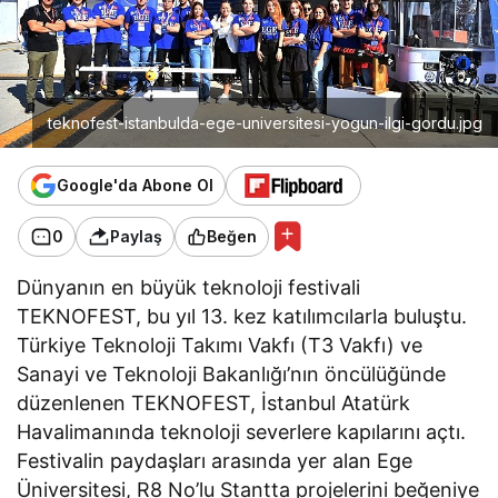
teknofest-istanbulda-ege-universitesi-yogun-ilgi-gordu.jpg
Google'da Abone Ol
0
Paylaş
Beğen
Dünyanın en büyük teknoloji festivali
TEKNOFEST, bu yıl 13. kez katılımcılarla buluştu.
Türkiye Teknoloji Takımı Vakfı (T3 Vakfı) ve
Sanayi ve Teknoloji Bakanlığı’nın öncülüğünde
düzenlenen TEKNOFEST, İstanbul Atatürk
Havalimanında teknoloji severlere kapılarını açtı.
Festivalin paydaşları arasında yer alan Ege
Üniversitesi, R8 No’lu Stantta projelerini beğeniye