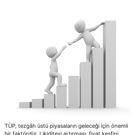
TÜP, tezgâh üstü piyasaların geleceği için önemli
bir faktördür. Likiditeyi artırması, fiyat keşfini