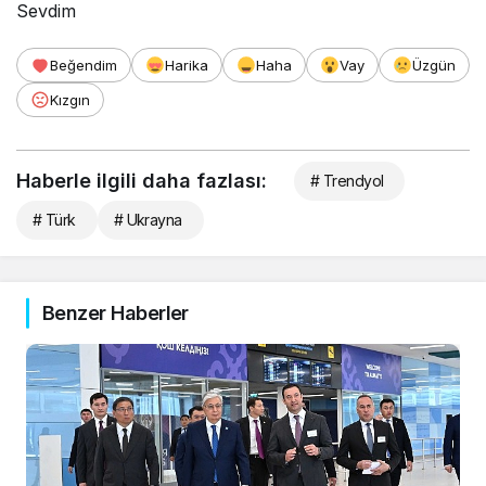
Sevdim
Beğendim
Harika
Haha
Vay
Üzgün
Kızgın
Haberle ilgili daha fazlası:
# Trendyol
# Türk
# Ukrayna
Benzer Haberler