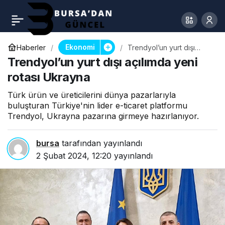
Ekonomi
Haberler
Trendyol’un yurt dışı
açılımda yeni rotası
Trendyol’un yurt dışı açılımda yeni
Ukrayna
rotası Ukrayna
Türk ürün ve üreticilerini dünya pazarlarıyla
buluşturan Türkiye'nin lider e-ticaret platformu
Trendyol, Ukrayna pazarına girmeye hazırlanıyor.
bursa
tarafından yayınlandı
2 Şubat 2024, 12:20
yayınlandı