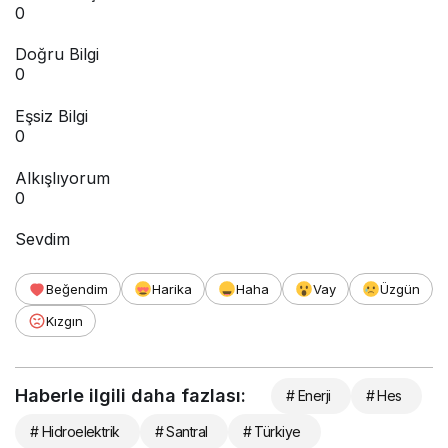
0
Doğru Bilgi
0
Eşsiz Bilgi
0
Alkışlıyorum
0
Sevdim
Beğendim
Harika
Haha
Vay
Üzgün
Kızgın
Haberle ilgili daha fazlası:
# Enerji
# Hes
# Hidroelektrik
# Santral
# Türkiye