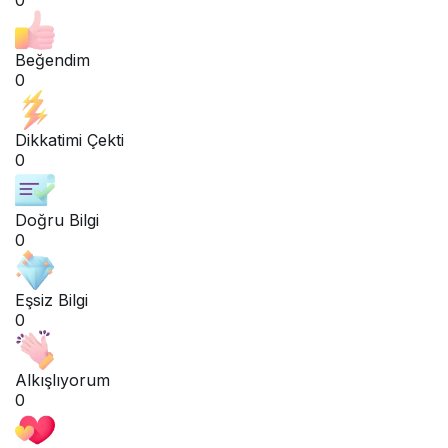
Beğendim
0
Dikkatimi Çekti
0
Doğru Bilgi
0
Eşsiz Bilgi
0
Alkışlıyorum
0