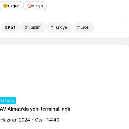
Üzgün
Kızgın
# Kart
# Turizm
# Türkiye
# Ülke
Ekonomi
AV Almatı’da yeni terminali açtı
 Haziran 2024 - Cts - 14:40