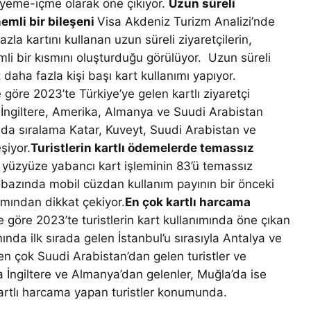
 yeme-içme olarak öne çıkıyor.
Uzun süreli
nemli bir bileşeni
Visa Akdeniz Turizm Analizi’nde
zla kartını kullanan uzun süreli ziyaretçilerin,
mli bir kısmını oluşturduğu görülüyor. Uzun süreli
 daha fazla kişi başı kart kullanımı yapıyor.
 göre 2023’te Türkiye’ye gelen kartlı ziyaretçi
la İngiltere, Amerika, Almanya ve Suudi Arabistan
ında sıralama Katar, Kuveyt, Suudi Arabistan ve
eşiyor.
Turistlerin kartlı ödemelerde temassız
 yüzyüze yabancı kart işleminin 83’ü temassız
di bazında mobil cüzdan kullanım payının bir önceki
ımından dikkat çekiyor.
En çok kartlı harcama
 göre 2023’te turistlerin kart kullanımında öne çıkan
ında ilk sırada gelen İstanbul’u sırasıyla Antalya ve
 en çok Suudi Arabistan’dan gelen turistler ve
 İngiltere ve Almanya’dan gelenler, Muğla’da ise
kartlı harcama yapan turistler konumunda.