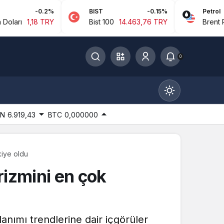
-0.2%
BIST
-0.15%
Petrol
,18 TRY
Bist 100
14.463,76 TRY
Brent Petrol
94
0
IN
6.919,43
BTC
0,000000
kiye oldu
Gündüz Modu
rizmini en çok
Gündüz modunu seçin.
Gece Modu
lanımı trendlerine dair içgörüler
Gece modunu seçin.