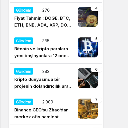
4
Gündem
276
Fiyat Tahmini: DOGE, BTC,
ETH, BNB, ADA, XRP, DOT,
UNI, SOL, LTC
5
Gündem
385
Bitcoin ve kripto paralara
yeni başlayanlara 12 önemli
tavsiye
6
Gündem
282
Kripto dünyasında bir
projenin dolandırıcılık aracı
olduğu nasıl anlaşılır?
7
Gündem
2.009
Binance CEO’su Zhao’dan
merkez ofis hamlesi:
Sürekli regülasyonları