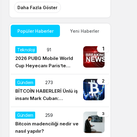
Daha Fazla Göster
Popüler Haberler
Yeni Haberler
1
Teknoloji
91
2026 PUBG Mobile World
Cup Heyecanı Paris’te
Başlıyor
2
Gündem
273
BİTCOİN HABERLERİ Ünlü iş
insanı Mark Cuban:
Satışların yüzde 95’i
Dogecoin ile
3
Gündem
259
Bitcoin madenciliği nedir ve
nasıl yapılır?