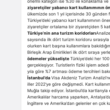
önemli kategori ise %30 ile konaklama ve
ziyaretçiler yabancı kart kullanımının ö
ülkemizde son 1 yıl içerisinde 30 günden fa
Türkiye’deki yabancı kart kullanımının öne
ziyaretçiler ortalama bir ziyaretçiden 5 kat
Türkiye’nin ana turizm koridorları
Analize
sayısında ilk dört turizm koridoru sırasıy
olurken kart başına kullanımlara bakıldığ
Birleşik Arap Emirlikleri ilk dört sıraya yerl
ödemeler yükselişte
Türkiye’deki her 100
gerçekleşiyor. Turistlerin fiziki işlem ade
yıla göre %7 artması ödeme tercihleri bak
İstanbul’da
Visa Akdeniz Turizm Analizi’ne
iller 2022’ye göre değişmedi. Kart kullanım
Muğla takip ediyor. İstanbul’da kartlarıyla
Amerikalılar harcama yaparken, Antalya’da
İngiltere ve Amerika’dan gelenler en çok 