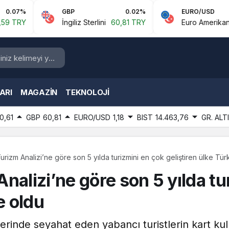
GBP
0.02%
EURO/USD
İngiliz Sterlini
60,81 TRY
Euro Amerikan Doları
1
ARI
MAGAZIN
TEKNOLOJI
0,61
GBP
60,81
EURO/USD
1,18
BIST
14.463,76
GR. ALT
rizm Analizi’ne göre son 5 yılda turizmini en çok geliştiren ülke Tür
nalizi’ne göre son 5 yılda tu
e oldu
lerinde seyahat eden yabancı turistlerin kart kul