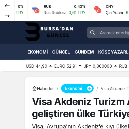
0%
RUB
0.43%
CNY
0.07%
TRY
Rus Rublesi
0,61 TRY
Çin Yuanı
6,59 TRY
EKONOMI
GÜNCEL
GÜNDEM
KÖŞE YAZARL
USD
44,90
EURO
52,91
JPY
0,000000
RUB
Ekonomi
Haberler
Visa Akdeniz Tu
Visa Akdeniz Turizm A
geliştiren ülke Türkiy
Visa, Avrupa’nın Akdeniz’e kıyı ülke