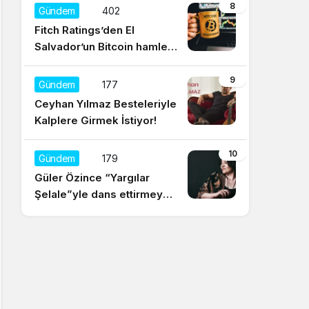
düşünüyorum
8
Gündem
402
Fitch Ratings’den El
Salvador’un Bitcoin hamlesi
için olumsuz yorum
9
Gündem
177
Ceyhan Yılmaz Besteleriyle
Kalplere Girmek İstiyor!
10
Gündem
179
Güler Özince “Yargılar
Şelale”yle dans ettirmeye
hazır