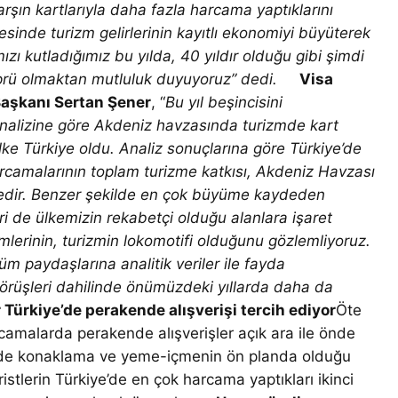
rşın kartlarıyla daha fazla harcama yaptıklarını
sinde turizm gelirlerinin kayıtlı ekonomiyi büyüterek
mızı kutladığımız bu yılda, 40 yıldır olduğu gibi şimdi
köprü olmaktan mutluluk duyuyoruz” dedi.
Visa
Başkanı Sertan Şener
, “
Bu yıl beşincisini
Analizine göre Akdeniz havzasında turizmde kart
lke Türkiye oldu. Analiz sonuçlarına göre Türkiye’de
harcamalarının toplam turizme katkısı, Akdeniz Havzası
tedir. Benzer şekilde en çok büyüme kaydeden
 de ülkemizin rekabetçi olduğu alanlara işaret
mlerinin, turizmin lokomotifi olduğunu gözlemliyoruz.
m paydaşlarına analitik veriler ile fayda
örüşleri dahilinde önümüzdeki yıllarda daha da
r Türkiye’de perakende alışverişi tercih ediyor
Öte
arcamalarda perakende alışverişler açık ara ile önde
e de konaklama ve yeme-içmenin ön planda olduğu
istlerin Türkiye’de en çok harcama yaptıkları ikinci