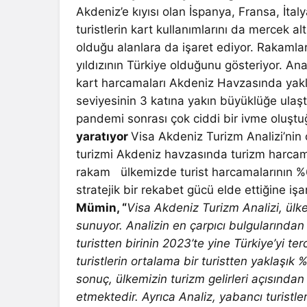
Akdeniz’e kıyısı olan İspanya, Fransa, İtal
turistlerin kart kullanımlarını da mercek a
olduğu alanlara da işaret ediyor. Rakamla
yıldızının Türkiye olduğunu gösteriyor. An
kart harcamaları Akdeniz Havzasında yakl
seviyesinin 3 katına yakın büyüklüğe ulaşt
pandemi sonrası çok ciddi bir ivme oluştu
yaratıyor
Visa Akdeniz Turizm Analizi’nin
turizmi Akdeniz havzasında turizm harcama
rakam ülkemizde turist harcamalarının %6
stratejik bir rekabet gücü elde ettiğine işa
Mümin, “
Visa Akdeniz Turizm Analizi, ülkem
sunuyor. Analizin en çarpıcı bulgularından 
turistten birinin 2023’te yine Türkiye’yi te
turistlerin ortalama bir turistten yaklaşık
sonuç, ülkemizin turizm gelirleri açısında
etmektedir. Ayrıca Analiz, yabancı turistl