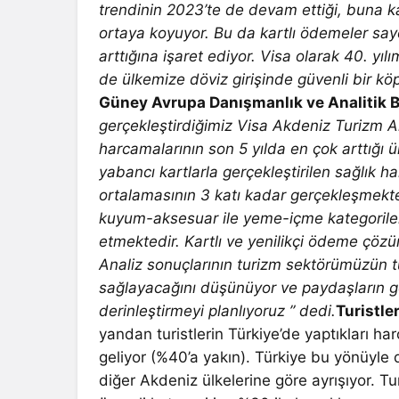
trendinin 2023’te de devam ettiği, buna ka
ortaya koyuyor. Bu da kartlı ödemeler saye
arttığına işaret ediyor. Visa olarak 40. yılı
de ülkemize döviz girişinde güvenli bir 
Güney Avrupa Danışmanlık ve Analitik 
gerçekleştirdiğimiz Visa Akdeniz Turizm 
harcamalarının son 5 yılda en çok arttığı ü
yabancı kartlarla gerçekleştirilen sağlık 
ortalamasının 3 katı kadar gerçekleşmek
kuyum-aksesuar ile yeme-içme kategorileri
etmektedir. Kartlı ve yenilikçi ödeme çözü
Analiz sonuçlarının turizm sektörümüzün tü
sağlayacağını düşünüyor ve paydaşların g
derinleştirmeyi planlıyoruz ” dedi.
Turistle
yandan turistlerin Türkiye’de yaptıkları h
geliyor (%40’a yakın). Türkiye bu yönüyl
diğer Akdeniz ülkelerine göre ayrışıyor. Tur