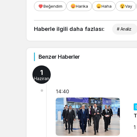
Beğendim
Harika
Haha
Vay
Haberle ilgili daha fazlası:
# Analiz
Benzer Haberler
1
Haziran
14:40
T
1