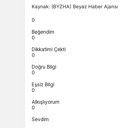
Kaynak: (BYZHA) Beyaz Haber Ajansı
0
Beğendim
0
Dikkatimi Çekti
0
Doğru Bilgi
0
Eşsiz Bilgi
0
Alkışlıyorum
0
Sevdim