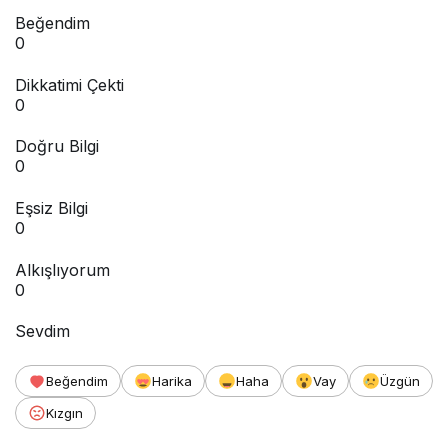
Beğendim
0
Dikkatimi Çekti
0
Doğru Bilgi
0
Eşsiz Bilgi
0
Alkışlıyorum
0
Sevdim
Beğendim
Harika
Haha
Vay
Üzgün
Kızgın