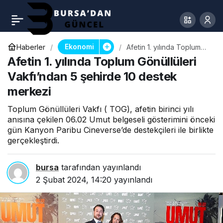
Ekonomi
Haberler
Afetin 1. yılında Toplum
Gönüllüleri Vakfı’ndan 5
Afetin 1. yılında Toplum Gönüllüleri
şehirde 10 destek
merkezi
Vakfı’ndan 5 şehirde 10 destek
merkezi
Toplum Gönüllüleri Vakfı ( TOG), afetin birinci yılı
anısına çekilen 06.02 Umut belgeseli gösterimini önceki
gün Kanyon Paribu Cineverse’de destekçileri ile birlikte
gerçekleştirdi.
bursa
tarafından yayınlandı
2 Şubat 2024, 14:20
yayınlandı