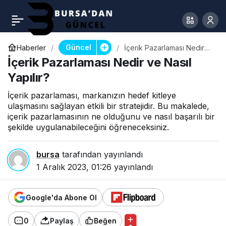
Güncel
Haberler
İçerik Pazarlaması Nedir
ve Nasıl Yapılır?
İçerik Pazarlaması Nedir ve Nasıl
Yapılır?
İçerik pazarlaması, markanızın hedef kitleye
ulaşmasını sağlayan etkili bir stratejidir. Bu makalede,
içerik pazarlamasının ne olduğunu ve nasıl başarılı bir
şekilde uygulanabileceğini öğreneceksiniz.
bursa
tarafından yayınlandı
1 Aralık 2023, 01:26
yayınlandı
Google'da Abone Ol
0
Paylaş
Beğen