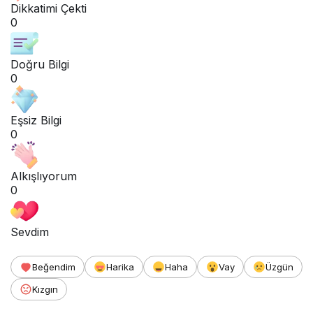
Dikkatimi Çekti
0
Doğru Bilgi
0
Eşsiz Bilgi
0
Alkışlıyorum
0
Sevdim
Beğendim
Harika
Haha
Vay
Üzgün
Kızgın