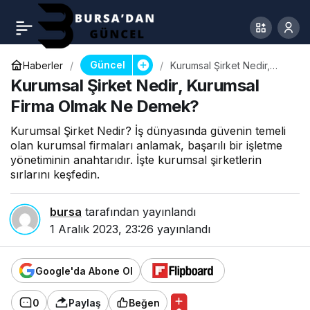
Güncel
Haberler
Kurumsal Şirket Nedir,
Kurumsal Firma Olmak Ne
Kurumsal Şirket Nedir, Kurumsal
Demek?
Firma Olmak Ne Demek?
Kurumsal Şirket Nedir? İş dünyasında güvenin temeli
olan kurumsal firmaları anlamak, başarılı bir işletme
yönetiminin anahtarıdır. İşte kurumsal şirketlerin
sırlarını keşfedin.
bursa
tarafından yayınlandı
1 Aralık 2023, 23:26
yayınlandı
Google'da Abone Ol
0
Paylaş
Beğen