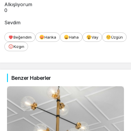
Alkışlıyorum
0
Sevdim
Beğendim
Harika
Haha
Vay
Üzgün
Kızgın
Benzer Haberler