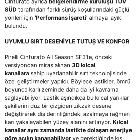
Cinturato ayrıca
belgelendirme kuruluşu TÜV
SÜD
tarafından farklı sürüş koşullarındaki güçlü
yönleri için
‘Performans İşareti’
almaya layık
bulundu.
UYUMLU SIRT DESENİYLE TUTUŞ VE KONFOR
Pirelli Cinturato All Season SF3’te, önceki
versiyondan miras alınan
3D kılcal
kanallara
sahip uyarlanabilir sırt teknolojisinde
özel geliştirmeler yapıldı. Böylece lastikler, ömrü
boyunca karlı zeminde daha da iyi kavrama
sağlayabiliyor. Lastik aşındıkça bu kılcal yarıklar
şekillerini düz bir çizgiden zikzak desene
değiştirerek diş derinliğindeki azalmaya rağmen
karı yakalayabilen yüzey alanını artırıyor.
Kılcal
kanallar aynı zamanda lastikte dolaşan enerjiye
göre açılıp kapanabiliyor
ve gerektiğinde kış