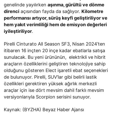
genelinde yayılırken
aşınma, gürültü ve dönme
direnci
açısından fayda da sağlıyor.
Kilometre
performansı artıyor, sürüş keyfi geliştiriliyor ve
hem yakıt verimliliği hem de emisyon değerleri
iyileştiriliyor
.
Pirelli Cinturato All Season SF3, Nisan 2024’ten
itibaren 16 inçten 20 inçe kadar ebatlarla satışa
sunulacak. Bu yeni ürününün, elektrikli ve hibrit
araçların özelliklerini geliştiren teknolojiye sahip
olduğunu gösteren Elect işaretli ebat seçenekleri
de bulunuyor. Pirelli, SUV’lar gibi belirli lastik
özellikleri gerektiren yüksek ağırlık merkezli
araçlar için ise dört mevsim dahil farklı mevsim
versiyonlarıyla Scorpion serisini sunuyor.
Kaynak: (BYZHA) Beyaz Haber Ajansı