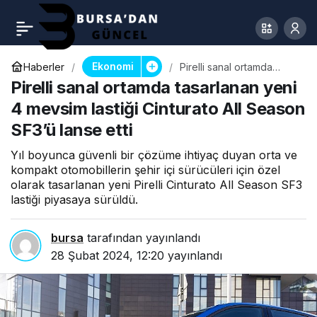
Ekonomi
Haberler
Pirelli sanal ortamda
tasarlanan yeni 4 mevsim
Pirelli sanal ortamda tasarlanan yeni
lastiği Cinturato All
Season SF3’ü lanse etti
4 mevsim lastiği Cinturato All Season
SF3’ü lanse etti
Yıl boyunca güvenli bir çözüme ihtiyaç duyan orta ve
kompakt otomobillerin şehir içi sürücüleri için özel
olarak tasarlanan yeni Pirelli Cinturato All Season SF3
lastiği piyasaya sürüldü.
bursa
tarafından yayınlandı
28 Şubat 2024, 12:20
yayınlandı