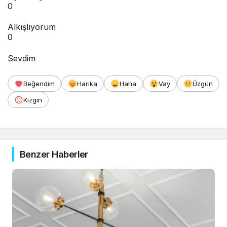
0
Alkışlıyorum
0
Sevdim
Beğendim
Harika
Haha
Vay
Üzgün
Kızgın
Benzer Haberler