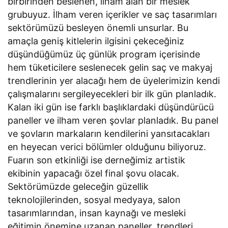
birbirinden beslenen, ilham alan bir meslek
grubuyuz. İlham veren içerikler ve saç tasarımları
sektörümüzü besleyen önemli unsurlar. Bu
amaçla geniş kitlelerin ilgisini çekeceğiniz
düşündüğümüz üç günlük program içerisinde
hem tüketicilere seslenecek gelin saç ve makyaj
trendlerinin yer alacağı hem de üyelerimizin kendi
çalışmalarını sergileyecekleri bir ilk gün planladık.
Kalan iki gün ise farklı başlıklardaki düşündürücü
paneller ve ilham veren şovlar planladık. Bu panel
ve şovların markaların kendilerini yansıtacakları
en heyecan verici bölümler olduğunu biliyoruz.
Fuarın son etkinliği ise derneğimiz artistik
ekibinin yapacağı özel final şovu olacak.
Sektörümüzde geleceğin güzellik
teknolojilerinden, sosyal medyaya, salon
tasarımlarından, insan kaynağı ve mesleki
eğitimin önemine uzanan paneller, trendleri