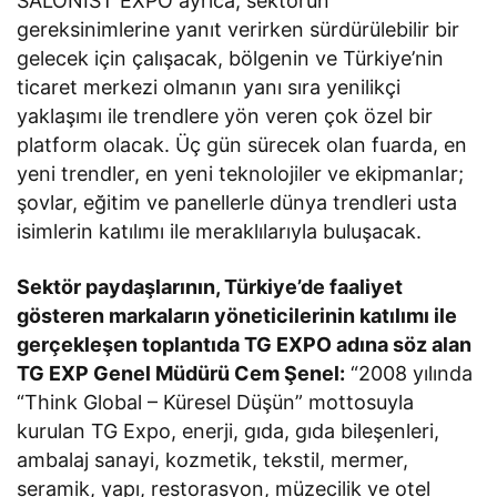
SALONİST EXPO ayrıca, sektörün
gereksinimlerine yanıt verirken sürdürülebilir bir
gelecek için çalışacak, bölgenin ve Türkiye’nin
ticaret merkezi olmanın yanı sıra yenilikçi
yaklaşımı ile trendlere yön veren çok özel bir
platform olacak. Üç gün sürecek olan fuarda, en
yeni trendler, en yeni teknolojiler ve ekipmanlar;
şovlar, eğitim ve panellerle dünya trendleri usta
isimlerin katılımı ile meraklılarıyla buluşacak.
Sektör paydaşlarının, Türkiye’de faaliyet
gösteren markaların yöneticilerinin katılımı ile
gerçekleşen toplantıda TG EXPO adına söz alan
TG EXP Genel Müdürü Cem Şenel:
“2008 yılında
“Think Global – Küresel Düşün” mottosuyla
kurulan TG Expo, enerji, gıda, gıda bileşenleri,
ambalaj sanayi, kozmetik, tekstil, mermer,
seramik, yapı, restorasyon, müzecilik ve otel