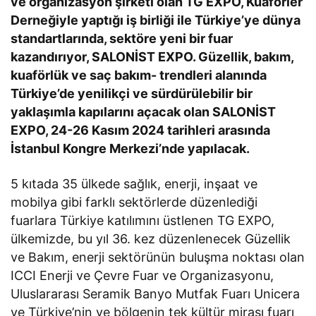
ve organizasyon şirketi olan TG EXPO, Kuaförler
Derneğiyle yaptığı iş birliği ile Türkiye’ye dünya
standartlarında, sektöre yeni bir fuar
kazandırıyor, SALONİST EXPO. Güzellik, bakım,
kuaförlük ve saç bakım- trendleri alanında
Türkiye’de yenilikçi ve sürdürülebilir bir
yaklaşımla kapılarını açacak olan SALONİST
EXPO, 24-26 Kasım 2024 tarihleri arasında
İstanbul Kongre Merkezi’nde yapılacak.
5 kıtada 35 ülkede sağlık, enerji, inşaat ve
mobilya gibi farklı sektörlerde düzenlediği
fuarlara Türkiye katılımını üstlenen TG EXPO,
ülkemizde, bu yıl 36. kez düzenlenecek Güzellik
ve Bakım, enerji sektörünün buluşma noktası olan
ICCI Enerji ve Çevre Fuar ve Organizasyonu,
Uluslararası Seramik Banyo Mutfak Fuarı Unicera
ve Türkiye’nin ve bölgenin tek kültür mirası fuarı