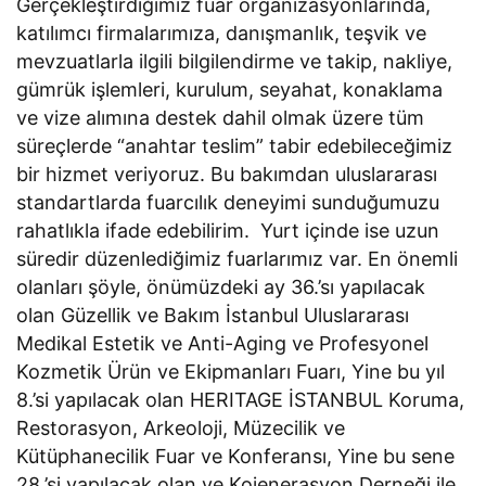
Gerçekleştirdiğimiz fuar organizasyonlarında,
katılımcı firmalarımıza, danışmanlık, teşvik ve
mevzuatlarla ilgili bilgilendirme ve takip, nakliye,
gümrük işlemleri, kurulum, seyahat, konaklama
ve vize alımına destek dahil olmak üzere tüm
süreçlerde “anahtar teslim” tabir edebileceğimiz
bir hizmet veriyoruz. Bu bakımdan uluslararası
standartlarda fuarcılık deneyimi sunduğumuzu
rahatlıkla ifade edebilirim. Yurt içinde ise uzun
süredir düzenlediğimiz fuarlarımız var. En önemli
olanları şöyle, önümüzdeki ay 36.’sı yapılacak
olan Güzellik ve Bakım İstanbul Uluslararası
Medikal Estetik ve Anti-Aging ve Profesyonel
Kozmetik Ürün ve Ekipmanları Fuarı, Yine bu yıl
8.’si yapılacak olan HERITAGE İSTANBUL Koruma,
Restorasyon, Arkeoloji, Müzecilik ve
Kütüphanecilik Fuar ve Konferansı, Yine bu sene
28.’si yapılacak olan ve Kojenerasyon Derneği ile