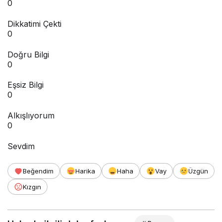
0
Dikkatimi Çekti
0
Doğru Bilgi
0
Eşsiz Bilgi
0
Alkışlıyorum
0
Sevdim
Beğendim
Harika
Haha
Vay
Üzgün
Kızgın