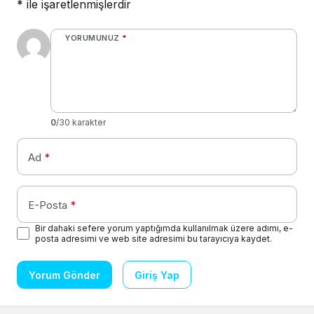
*
ile işaretlenmişlerdir
YORUMUNUZ
*
0
/30 karakter
Ad
*
E-Posta
*
Bir dahaki sefere yorum yaptığımda kullanılmak üzere adımı, e-
posta adresimi ve web site adresimi bu tarayıcıya kaydet.
Yorum Gönder
Giriş Yap