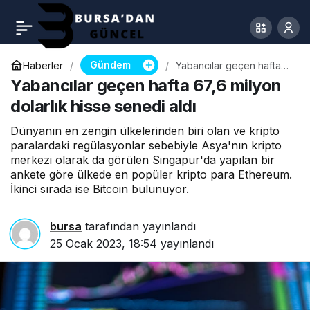
Gündem
Haberler
Yabancılar geçen hafta
67,6 milyon dolarlık hisse
Yabancılar geçen hafta 67,6 milyon
senedi aldı
dolarlık hisse senedi aldı
Dünyanın en zengin ülkelerinden biri olan ve kripto
paralardaki regülasyonlar sebebiyle Asya'nın kripto
merkezi olarak da görülen Singapur'da yapılan bir
ankete göre ülkede en popüler kripto para Ethereum.
İkinci sırada ise Bitcoin bulunuyor.
bursa
tarafından yayınlandı
25 Ocak 2023, 18:54
yayınlandı