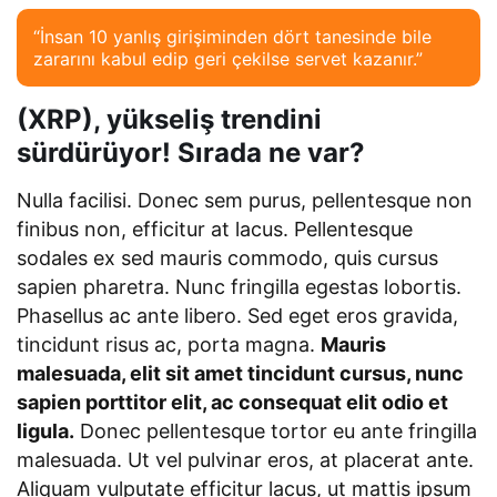
“İnsan 10 yanlış girişiminden dört tanesinde bile
zararını kabul edip geri çekilse servet kazanır.”
(XRP), yükseliş trendini
sürdürüyor! Sırada ne var?
Nulla facilisi. Donec sem purus, pellentesque non
finibus non, efficitur at lacus. Pellentesque
sodales ex sed mauris commodo, quis cursus
sapien pharetra. Nunc fringilla egestas lobortis.
Phasellus ac ante libero. Sed eget eros gravida,
tincidunt risus ac, porta magna.
Mauris
malesuada, elit sit amet tincidunt cursus, nunc
sapien porttitor elit, ac consequat elit odio et
ligula.
Donec pellentesque tortor eu ante fringilla
malesuada. Ut vel pulvinar eros, at placerat ante.
Aliquam vulputate efficitur lacus, ut mattis ipsum