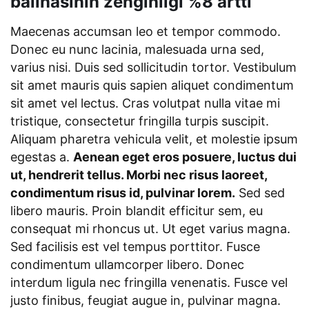
balinasının zenginliği %8 arttı
Maecenas accumsan leo et tempor commodo.
Donec eu nunc lacinia, malesuada urna sed,
varius nisi. Duis sed sollicitudin tortor. Vestibulum
sit amet mauris quis sapien aliquet condimentum
sit amet vel lectus. Cras volutpat nulla vitae mi
tristique, consectetur fringilla turpis suscipit.
Aliquam pharetra vehicula velit, et molestie ipsum
egestas a.
Aenean eget eros posuere, luctus dui
ut, hendrerit tellus. Morbi nec risus laoreet,
condimentum risus id, pulvinar lorem.
Sed sed
libero mauris. Proin blandit efficitur sem, eu
consequat mi rhoncus ut. Ut eget varius magna.
Sed facilisis est vel tempus porttitor. Fusce
condimentum ullamcorper libero. Donec
interdum ligula nec fringilla venenatis. Fusce vel
justo finibus, feugiat augue in, pulvinar magna.