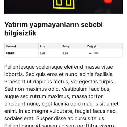
Yatırım yapmayanların sebebi
bilgisizlik
Menkul
Alış
Satış
Değişim
%0
FENER
2,68
2.68
Pellentesque scelerisque eleifend massa vitae
lobortis. Sed quis eros et nunc lacinia facilisis.
Praesent ut dapibus metus, vel egestas turpis.
Sed non maximus odio. Vestibulum faucibus,
augue sed rutrum maximus, massa tortor
tincidunt nunc, eget lacinia odio mauris sit amet
enim. In ac magna vulputate, feugiat lacus nec,
sodales erat. Suspendisse ac cursus tellus.
Pellentesque id sapien ac sem porttitor viverra.