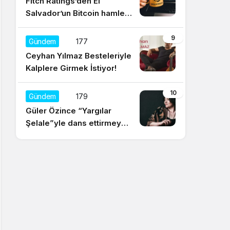
Fitch Ratings’den El
Salvador’un Bitcoin hamlesi
için olumsuz yorum
9
Gündem
177
Ceyhan Yılmaz Besteleriyle
Kalplere Girmek İstiyor!
10
Gündem
179
Güler Özince “Yargılar
Şelale”yle dans ettirmeye
hazır