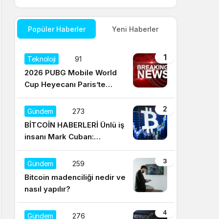
Popüler Haberler
Yeni Haberler
1
Teknoloji
91
2026 PUBG Mobile World
Cup Heyecanı Paris’te
Başlıyor
2
Gündem
273
BİTCOİN HABERLERİ Ünlü iş
insanı Mark Cuban:
Satışların yüzde 95’i
Dogecoin ile
3
Gündem
259
Bitcoin madenciliği nedir ve
nasıl yapılır?
4
Gündem
276