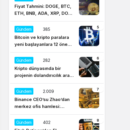
Fiyat Tahmini: DOGE, BTC,
ETH, BNB, ADA, XRP, DOT,
UNI, SOL, LTC
5
Gündem
385
Bitcoin ve kripto paralara
yeni başlayanlara 12 önemli
tavsiye
6
Gündem
282
Kripto dünyasında bir
projenin dolandırıcılık aracı
olduğu nasıl anlaşılır?
7
Gündem
2.009
Binance CEO’su Zhao’dan
merkez ofis hamlesi:
Sürekli regülasyonları
düşünüyorum
8
Gündem
402