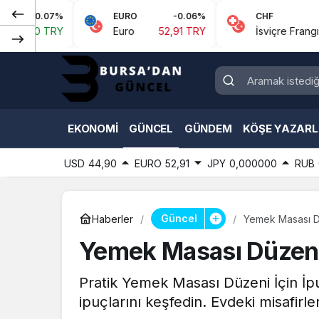
EURO
-0.06%
CHF
-0.1%
Euro
52,91 TRY
İsviçre Frangı
57,60 TRY
EKONOMI
GÜNCEL
GÜNDEM
KÖŞE YAZARL
USD
44,90
EURO
52,91
JPY
0,000000
RUB
Güncel
Haberler
Yemek Masası Dü
Yemek Masası Düzeni 
Pratik Yemek Masası Düzeni İçin İpuç
ipuçlarını keşfedin. Evdeki misafirl