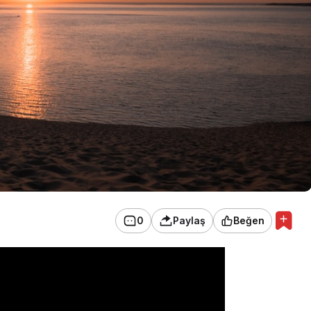
0
Paylaş
Beğen