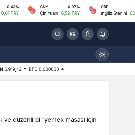
CNY
0.07%
GBP
0.02%
Çin Yuanı
6,59 TRY
İngiliz Sterlini
60,81 TRY
0
IN
6.919,43
BTC
0,000000
Gündüz Modu
Gündüz modunu seçin.
ık ve düzenli bir yemek masası için
Gece Modu
Gece modunu seçin.