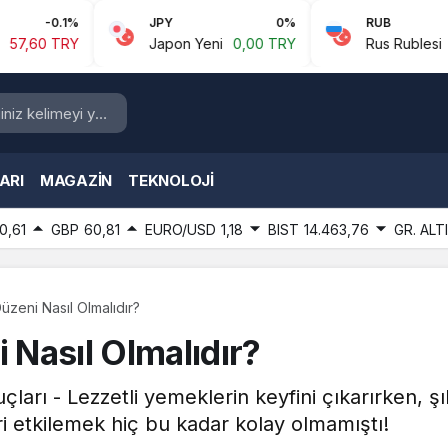
JPY
0%
RUB
0.43%
Japon Yeni
0,00 TRY
Rus Rublesi
0,61 TRY
ARI
MAGAZIN
TEKNOLOJI
0,61
GBP
60,81
EURO/USD
1,18
BIST
14.463,76
GR. ALT
zeni Nasıl Olmalıdır?
Nasıl Olmalıdır?
ları - Lezzetli yemeklerin keyfini çıkarırken, ş
eri etkilemek hiç bu kadar kolay olmamıştı!