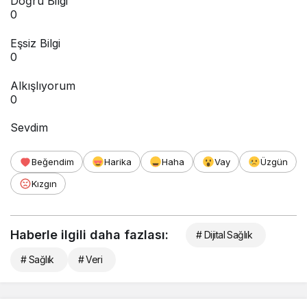
Doğru Bilgi
0
Eşsiz Bilgi
0
Alkışlıyorum
0
Sevdim
Beğendim
Harika
Haha
Vay
Üzgün
Kızgın
Haberle ilgili daha fazlası:
# Dijital Sağlık
# Sağlık
# Veri