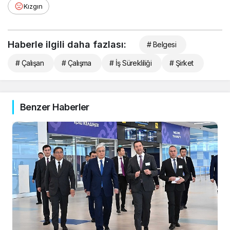
Kızgın
Haberle ilgili daha fazlası:
# Belgesi
# Çalışan
# Çalışma
# İş Sürekliliği
# Şirket
Benzer Haberler