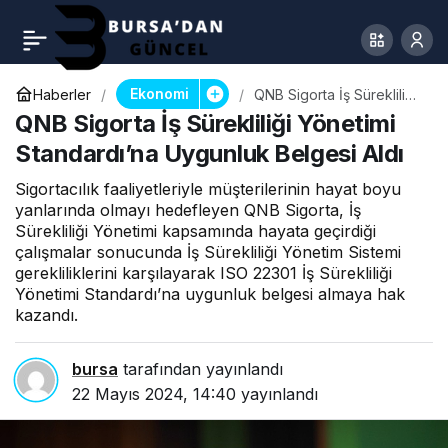
Ekonomi
Haberler
QNB Sigorta İş Sürekliliği
Yönetimi Standardı’na
QNB Sigorta İş Sürekliliği Yönetimi
Uygunluk Belgesi Aldı
Standardı’na Uygunluk Belgesi Aldı
Sigortacılık faaliyetleriyle müşterilerinin hayat boyu
yanlarında olmayı hedefleyen QNB Sigorta, İş
Sürekliliği Yönetimi kapsamında hayata geçirdiği
çalışmalar sonucunda İş Sürekliliği Yönetim Sistemi
gerekliliklerini karşılayarak ISO 22301 İş Sürekliliği
Yönetimi Standardı’na uygunluk belgesi almaya hak
kazandı.
bursa
tarafından yayınlandı
22 Mayıs 2024, 14:40
yayınlandı