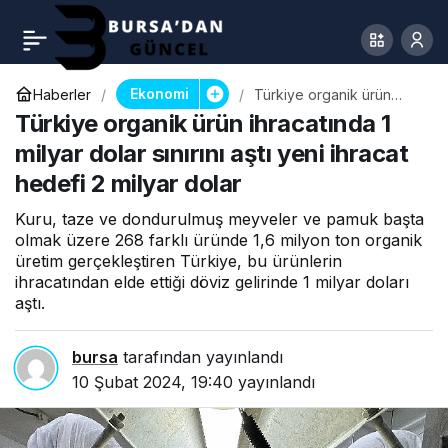
Ekonomi
Haberler
Türkiye organik ürün
ihracatında 1 milyar dolar
Türkiye organik ürün ihracatında 1
sınırını aştı yeni ihracat
hedefi 2 milyar dolar
milyar dolar sınırını aştı yeni ihracat
hedefi 2 milyar dolar
Kuru, taze ve dondurulmuş meyveler ve pamuk başta
olmak üzere 268 farklı üründe 1,6 milyon ton organik
üretim gerçekleştiren Türkiye, bu ürünlerin
ihracatından elde ettiği döviz gelirinde 1 milyar doları
aştı.
bursa
tarafından yayınlandı
10 Şubat 2024, 19:40
yayınlandı