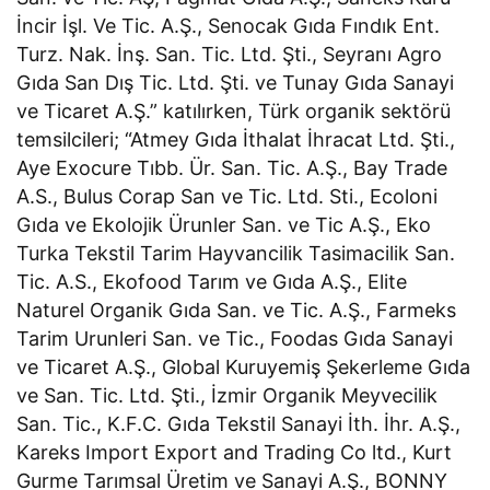
İncir İşl. Ve Tic. A.Ş., Senocak Gıda Fındık Ent.
Turz. Nak. İnş. San. Tic. Ltd. Şti., Seyranı Agro
Gıda San Dış Tic. Ltd. Şti. ve Tunay Gıda Sanayi
ve Ticaret A.Ş.” katılırken, Türk organik sektörü
temsilcileri; “Atmey Gıda İthalat İhracat Ltd. Şti.,
Aye Exocure Tıbb. Ür. San. Tic. A.Ş., Bay Trade
A.S., Bulus Corap San ve Tic. Ltd. Sti., Ecoloni
Gıda ve Ekolojik Ürunler San. ve Tic A.Ş., Eko
Turka Tekstil Tarim Hayvancilik Tasimacilik San.
Tic. A.S., Ekofood Tarım ve Gıda A.Ş., Elite
Naturel Organik Gıda San. ve Tic. A.Ş., Farmeks
Tarim Urunleri San. ve Tic., Foodas Gıda Sanayi
ve Ticaret A.Ş., Global Kuruyemiş Şekerleme Gıda
ve San. Tic. Ltd. Şti., İzmir Organik Meyvecilik
San. Tic., K.F.C. Gıda Tekstil Sanayi İth. İhr. A.Ş.,
Kareks Import Export and Trading Co ltd., Kurt
Gurme Tarımsal Üretim ve Sanayi A.Ş., BONNY