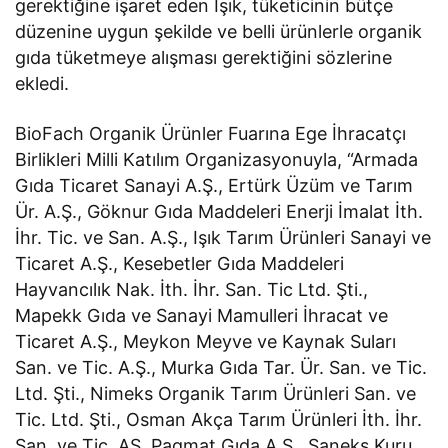
gerektiğine işaret eden Işık, tüketicinin bütçe
düzenine uygun şekilde ve belli ürünlerle organik
gıda tüketmeye alışması gerektiğini sözlerine
ekledi.
BioFach Organik Ürünler Fuarına Ege İhracatçı
Birlikleri Milli Katılım Organizasyonuyla, “Armada
Gıda Ticaret Sanayi A.Ş., Ertürk Üzüm ve Tarım
Ür. A.Ş., Göknur Gıda Maddeleri Enerji İmalat İth.
İhr. Tic. ve San. A.Ş., Işık Tarım Ürünleri Sanayi ve
Ticaret A.Ş., Kesebetler Gıda Maddeleri
Hayvancılık Nak. İth. İhr. San. Tic Ltd. Şti.,
Mapekk Gıda ve Sanayi Mamulleri İhracat ve
Ticaret A.Ş., Meykon Meyve ve Kaynak Suları
San. ve Tic. A.Ş., Murka Gıda Tar. Ür. San. ve Tic.
Ltd. Şti., Nimeks Organik Tarım Ürünleri San. ve
Tic. Ltd. Şti., Osman Akça Tarım Ürünleri İth. İhr.
San. ve Tic. AŞ, Pagmat Gıda A.Ş., Saneks Kuru