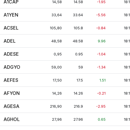
A1CAP
14,58
14.58
-1.95
18:
A1YEN
33,64
33.64
-5.56
18:
ACSEL
105,80
105.8
-0.84
18:
ADEL
48,58
48.58
9.96
18:
ADESE
0,95
0.95
-1.04
18:
ADGYO
59,00
59
-1.34
18:
AEFES
17,50
17.5
1.51
18:
AFYON
14,26
14.26
-0.21
18:
AGESA
216,90
216.9
-2.95
18:
AGHOL
27,96
27.96
0.65
18: