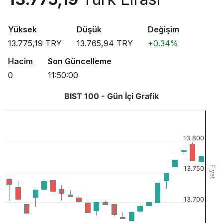
AKGRT
7,04
7.04
-2.22
18:
AKHAN
26,38
26.38
-0.9
18:
Yüksek
Düşük
Değişim
13.775,19
TRY
13.765,94
TRY
+0.34
%
AKMGY
294,25
294.25
7.98
18:
Hacim
Son Güncelleme
AKSA
10,56
10.56
-1.77
18:
0
11:50:00
AKSEN
78,15
78.15
-0.57
18:
BIST 100 - Gün İçi Grafik
AKSGY
8,95
8.95
-0.33
18:
AKSUE
13.800
29,28
29.28
-0.41
18:
AKYHO
2,60
2.6
1.56
18:
Fiyat
13.750
ALARK
89,20
89.2
-0.28
18:
13.700
ALBRK
8,30
8.3
0.12
18: