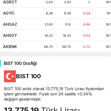
AGROT
2,93
2.93
0
18:
AGYO
8,28
8.28
-0.24
18:
AHGAZ
21,60
21.6
-0.46
18:
AHSGY
18,33
18.33
-4.03
18:
AKBNK
68,75
68.75
-0.72
18:
AKCNS
198,50
198.5
-0.7
18:
BIST 100 Grafiği
AKENR
10,02
10.02
5.47
18:
BIST 100
AKFGY
2,80
2.8
1.08
18:
BIST 100 anlık olarak 13.775,19 Türk Lirası fiyatından
AKFIS
44,24
44.24
-5.47
18:
işlem görmektedir. Fiyatı son 24 saatte +0.34%
değişim göstermiştir.
AKFYE
24,06
24.06
2.12
18:
13.775,19
Türk Lirası