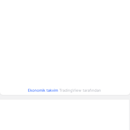
ARDYZ
39,66
39.66
-2.07
18:
ARENA
24,86
24.86
0.73
18:
ARFYE
28,36
28.36
-0.14
18:
ARMGD
116,10
116.1
8.71
18:
ARSAN
3,69
3.69
-1.86
18:
ARTMS
42,02
42.02
-1.5
18:
ARZUM
3,25
3.25
9.8
18:
Ekonomik takvim
TradingView tarafından
ASELS
330,50
330.5
-1.78
18:
ASGYO
10,61
10.61
0.47
18:
ASTOR
206,50
206.5
-0.63
18: