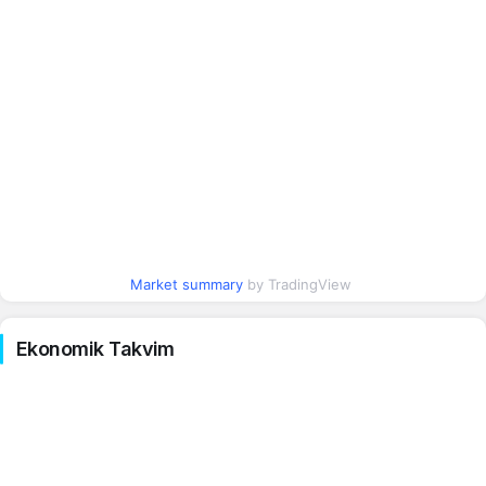
ANGEN
10,44
10.44
0.97
18:
ANHYT
110,50
110.5
0.18
18:
ANSGR
26,02
26.02
0.85
18:
APBDL
34,01
34.01
-0.67
18:
APGLD
557,50
557.5
-1.98
18:
APLIB
44,10
44.1
-0.29
18:
Market summary
by TradingView
APMDL
24,12
24.12
-1.11
18:
Ekonomik Takvim
APX30
36,01
36.01
-0.96
18:
ARASE
93,70
93.7
4.87
18:
ARCLK
109,60
109.6
-1.08
18: