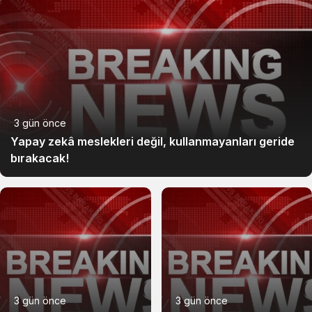
BINBN
159,20
159.2
-1.91
18:
BINHO
9,01
9.01
-3.74
18:
BIOEN
16,85
16.85
-0.77
18:
BIZIM
26,02
26.02
0.15
18:
3 gün önce
Yapay zekâ meslekleri değil, kullanmayanları geride
BJKAS
1,48
1.48
0
18:
bırakacak!
BLCYT
57,55
57.55
9.93
18:
BLUME
42,80
42.8
-1.47
18:
BMSCH
16,65
16.65
-0.83
18:
BMSTL
85,60
85.6
0.41
18:
BNTAS
3 gün önce
3 gün önce
6,27
6.27
2.62
18: